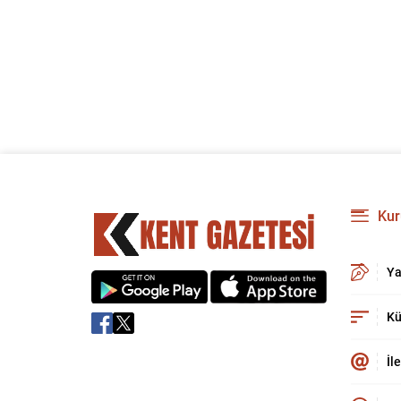
Kur
Ya
Kü
İl