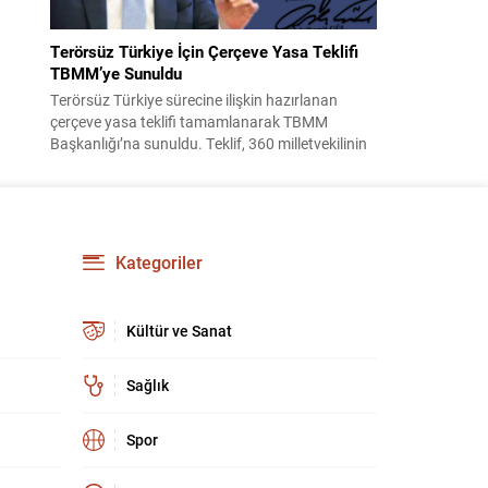
Terörsüz Türkiye İçin Çerçeve Yasa Teklifi
TBMM’ye Sunuldu
Terörsüz Türkiye sürecine ilişkin hazırlanan
çerçeve yasa teklifi tamamlanarak TBMM
Başkanlığı’na sunuldu. Teklif, 360 milletvekilinin
imzasını taşıyor ve AK Parti, MHP, DEM Parti,
CHP ile Yeni Yol grubundan milletvekillerinin
desteğiyle hazırlandı. Çerçeve düzenleme kısa
süre içinde Adalet Komisyonu’nda görüşülecek
ve Genel Kurul gündemine alınması bekleniyor.
Kategoriler
Teklifin TBMM’de ele alınmasıyla süreçte...
Kültür ve Sanat
Sağlık
Spor