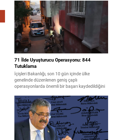
yürüterek saha potansiyelini değerlendirdi. 2021
yılında Şırnak Gabar’da yapılan çalışmalar
neticesinde Cumhuriyet tarihinin en büyük petrol
keşfi gerçekleştirildi ve üretime alınan...
71 İlde Uyuşturucu Operasyonu: 844
Tutuklama
İçişleri Bakanlığı, son 10 gün içinde ülke
genelinde düzenlenen geniş çaplı
operasyonlarda önemli bir başarı kaydedildiğini
açıkladı. Operasyonlarda çok sayıda uyuşturucu
madde ele geçirilirken, yüzlerce şüpheli gözaltına
alındı. Emniyet Genel Müdürlüğü Narkotik
Suçlarla Mücadele Başkanlığı ile Cumhuriyet
Başsavcılıkları koordinasyonunda yürütülen
çalışmalarda, 71 ilde uyuşturucu ticareti
yapanlara yönelik eş zamanlı müdahaleler...