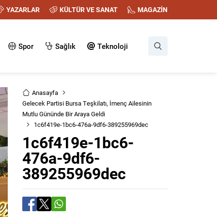
YAZARLAR
KÜLTÜR VE SANAT
MAGAZİN
Spor
Sağlık
Teknoloji
Anasayfa
Gelecek Partisi Bursa Teşkilatı, İmenç Ailesinin
Mutlu Gününde Bir Araya Geldi
1c6f419e-1bc6-476a-9df6-389255969dec
1c6f419e-1bc6-
476a-9df6-
389255969dec