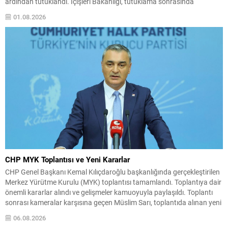
ardından tutuklandı. İçişleri Bakanlığı, tutuklama sonrasında
Dedetaş’ı geçici olarak görevden uzaklaştırdı. Soruşturma
01.08.2026
kapsamında, ilgililere yönelik “suç işlemek amacıyla örgüt kurma,
rüşvet ve irtikap” iddiaları yer alıyor. Valilikten yapılan açıklamada,
dosyaya ilişkin işlemlerin devam ettiği bilgisi...
CHP MYK Toplantısı ve Yeni Kararlar
CHP Genel Başkanı Kemal Kılıçdaroğlu başkanlığında gerçekleştirilen
Merkez Yürütme Kurulu (MYK) toplantısı tamamlandı. Toplantıya dair
önemli kararlar alındı ve gelişmeler kamuoyuyla paylaşıldı. Toplantı
sonrası kameralar karşısına geçen Müslim Sarı, toplantıda alınan yeni
kararları açıklandı. Açıklamada, parti içi değerlendirmeler ile ilerleyen
06.08.2026
süreçte atılacak adımlara ilişkin bilgiler yer aldı. Alınan Kararlara