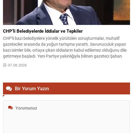
CHP’li Belediyelerde İddialar ve Tepkiler
CHP’li bazı belediyelere yönelik yürütülen soruşturmalar, muhalif
gazeteciler arasında da yoğun tartışma yarattı. Savunuculuk yapan
bazı isimler bile, ortaya çıkan iddiaların kabul edilemez olduğunu dile
getirmeye başladı. Yeni Partiye yakınlığıyla bilinen gazeteci Şaban
Sevinç, sosyal medya yayınında belediyelere ilişkin iddiaları ve
07.08.2026
meslektaşlarının tepkilerini aktardı. Sevinç, Uşak Belediye Başkanı
Özkan Yalım...
Bir Yorum Yazın