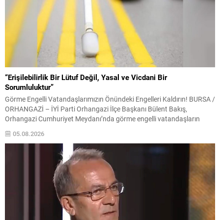
“Erişilebilirlik Bir Lütuf Değil, Yasal ve Vicdani Bir
Sorumluluktur”
Görme Engelli Vatandaşlarımızın Önündeki Engelleri Kaldırın! BURSA /
ORHANGAZİ – İYİ Parti Orhangazi İlçe Başkanı Bülent Bakış,
Orhangazi Cumhuriyet Meydanı’nda görme engelli vatandaşların
kullandığı hissedilebilir yürüme yolunun ortasında bulunan direğe sert
05.08.2026
tepki göstererek, belediyeleri ve yetkilileri göreve çağırdı. Görme engelli
vatandaşların güvenli ve bağımsız şekilde hareket edebilmesi için
oluşturulan sarı...