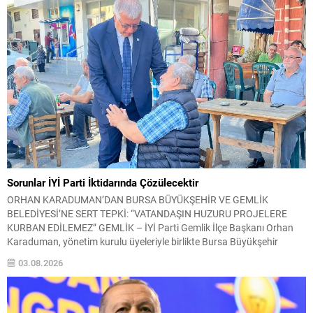
Genel...
Sorunlar İYİ Parti İktidarında Çözülecektir
ORHAN KARADUMAN’DAN BURSA BÜYÜKŞEHİR VE GEMLİK
BELEDİYESİ’NE SERT TEPKİ: “VATANDAŞIN HUZURU PROJELERE
KURBAN EDİLEMEZ” GEMLİK – İYİ Parti Gemlik İlçe Başkanı Orhan
Karaduman, yönetim kurulu üyeleriyle birlikte Bursa Büyükşehir
Belediyesi tarafından Gemlik sahilinde sürdürülen düzenleme
03.08.2026
çalışmalarını yerinde incelediklerini belirterek, özellikle Kayıkhane
bölgesindeki uygulamalara sert tepki gösterdi. Karaduman, gençlerin
spor yapmasına...