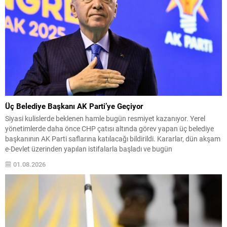
Üç Belediye Başkanı AK Parti’ye Geçiyor
Siyasi kulislerde beklenen hamle bugün resmiyet kazanıyor. Yerel
yönetimlerde daha önce CHP çatısı altında görev yapan üç belediye
başkanının AK Parti saflarına katılacağı bildirildi. Kararlar, dün akşam
e-Devlet üzerinden yapılan istifalarla başladı ve bugün
gerçekleştirilecek törenle kamuoyuna açıklanacak. Katılacak isimler
01.08.2026
ve süreç CHP’den istifa eden Tuzla Belediye Başkanı Eren Ali...