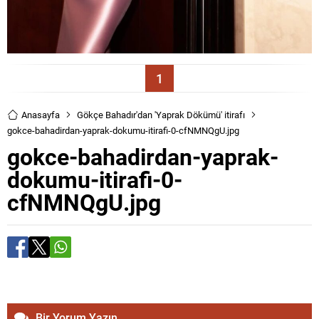
1
Anasayfa
Gökçe Bahadır'dan 'Yaprak Dökümü' itirafı
gokce-bahadirdan-yaprak-dokumu-itirafi-0-cfNMNQgU.jpg
gokce-bahadirdan-yaprak-
dokumu-itirafi-0-
cfNMNQgU.jpg
Bir Yorum Yazın