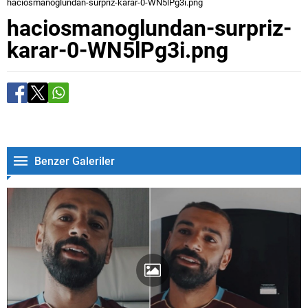
haciosmanoglundan-surpriz-karar-0-WN5lPg3i.png
haciosmanoglundan-surpriz-
karar-0-WN5lPg3i.png
Benzer Galeriler