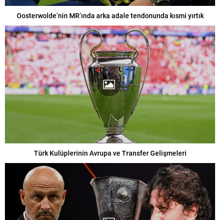
Oosterwolde’nin MR’ında arka adale tendonunda kısmi yırtık
Türk Kulüplerinin Avrupa ve Transfer Gelişmeleri