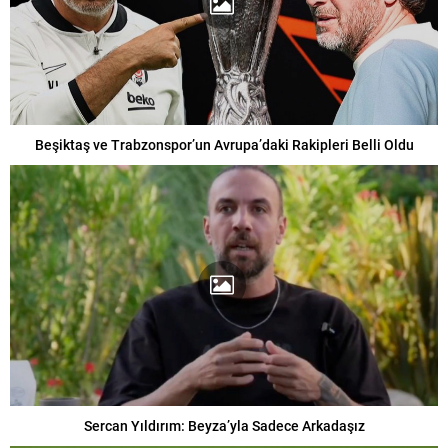
Beşiktaş ve Trabzonspor’un Avrupa’daki Rakipleri Belli Oldu
Sercan Yıldırım: Beyza’yla Sadece Arkadaşız