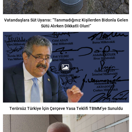
Vatandaşlara Süt Uyarısı: “Tanımadığınız Kişilerden Bidonla Gelen
Sütü Alırken Dikkatli Olun!”
Terörsüz Türkiye İçin Çerçeve Yasa Teklifi TBMM’ye Sunuldu