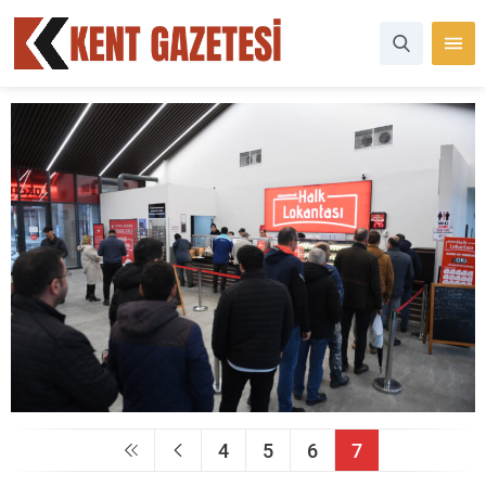
4
5
6
7