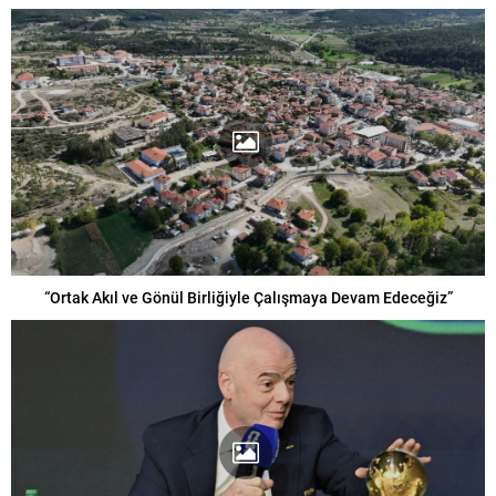
“Ortak Akıl ve Gönül Birliğiyle Çalışmaya Devam Edeceğiz”