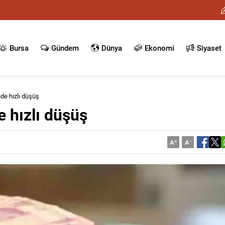
Bursa
Gündem
Dünya
Ekonomi
Siyaset
nde hızlı düşüş
de hızlı düşüş
A
+
A
-