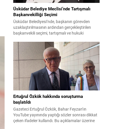
Üsküdar Belediye Meclisi’nde Tartışmalı
Başkanvekilliği Seçimi
Üsküdar Belediyesi’nde, başkanın görevden
uzaklaştırılmasının ardından gerçekleştirilen
başkanvekili seçimi, tartışmalı ve hukuki
itirazlara konu olacak uygulamalarla gündeme
geldi. Yapılan oylamada usul ve gizlilikle ilgili
ciddi iddialar ortaya atıldı; bazı oyların geçersiz
sayılması ve meclis içindeki yönlendirmeler
kamuoyunda tepkilere yol açtı. Seçim sürecinde
yaşanan gelişmeler, parti grupları arasındaki
gerilimi artırdı. CHP’nin...
Ertuğrul Özkök hakkında soruşturma
başlatıldı
Gazeteci Ertuğrul Özkök, Bahar Feyzan’ın
YouTube yayınında yaptığı sözler sonrası dikkat
çeken ifadeler kullandı. Bu açıklamalar üzerine
İstanbul Cumhuriyet Başsavcılığı tarafından