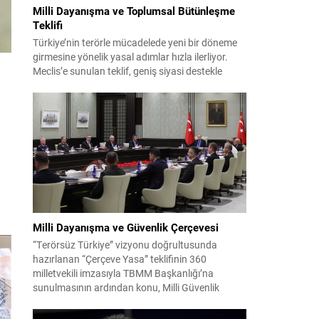
Milli Dayanışma ve Toplumsal Bütünleşme
Teklifi
Türkiye’nin terörle mücadelede yeni bir döneme
girmesine yönelik yasal adımlar hızla ilerliyor.
Meclis’e sunulan teklif, geniş siyasi destekle
birlikte toplumsal barış ve güvenliği
güçlendirmeyi amaçlıyor. AK Parti Genel
Başkanvekili Efkan Ala, teklifin 360’a yakın
milletvekilinin imzasıyla TBMM Başkanlığı’na
verildiğini belirterek, hem siyasi hem de
toplumsal düzeyde önemli bir destek
bulunduğunu...
Milli Dayanışma ve Güvenlik Çerçevesi
“Terörsüz Türkiye” vizyonu doğrultusunda
hazırlanan “Çerçeve Yasa” teklifinin 360
milletvekili imzasıyla TBMM Başkanlığı’na
sunulmasının ardından konu, Milli Güvenlik
Kurulu (MGK) toplantısında ele alınmıştır.
Toplantı sonrası yayımlanan sekiz maddelik