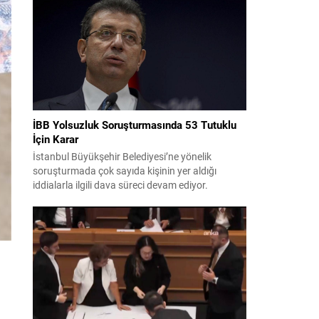
bildiri, ülke güvenliği ve bölgesel gelişmelere dair
değerlendirmeleri içermektedir. Yaklaşık 2 saat
15 dakika süren oturumun sonuç metninde;
terörle mücadele, bölgesel istikrar,...
İBB Yolsuzluk Soruşturmasında 53 Tutuklu
İçin Karar
İstanbul Büyükşehir Belediyesi’ne yönelik
soruşturmada çok sayıda kişinin yer aldığı
iddialarla ilgili dava süreci devam ediyor.
Mahkeme, savcının görüşünü aldıktan sonra
sanıkların tutukluluk hallerini ayrı ayrı
değerlendirdi. İnceleme sonucunda, aralarında
Ekrem İmamoğlu’nun da bulunduğu 53 tutuklu
hakkında tutukluluk hallerinin sürdürülmesine
karar verildi. İddialar ve değerlendirilen talepler
Soruşturma kapsamında sanıklara yöneltilen...