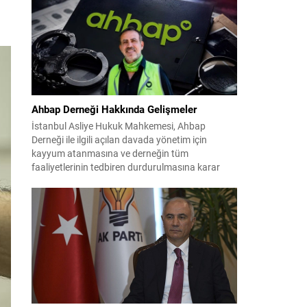
çalışmaların ardından şimdi sürecin yasal zemini,
12 maddelik bir çerçeve yasa ile şekillendiriliyor.
Bugün komisyonda görüşülecek olan bu yasa
taslağı,...
Ahbap Derneği Hakkında Gelişmeler
İstanbul Asliye Hukuk Mahkemesi, Ahbap
Derneği ile ilgili açılan davada yönetim için
kayyum atanmasına ve derneğin tüm
faaliyetlerinin tedbiren durdurulmasına karar
verdi. Daha önce mali denetim amaçlı kayyum
kararı verilmiş olup son adım doğrudan yönetime
ilişkin bir tedbir niteliği taşıyor. İstanbul Emniyet
Müdürlüğü Mali Suçlarla Mücadele Şube
Müdürlüğü ve İstanbul...