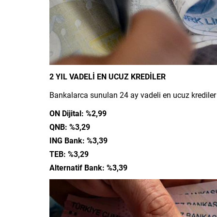
2 YIL VADELİ EN UCUZ KREDİLER
Bankalarca sunulan 24 ay vadeli en ucuz krediler
ON Dijital: %2,99
QNB: %3,29
ING Bank: %3,39
TEB: %3,29
Alternatif Bank: %3,39