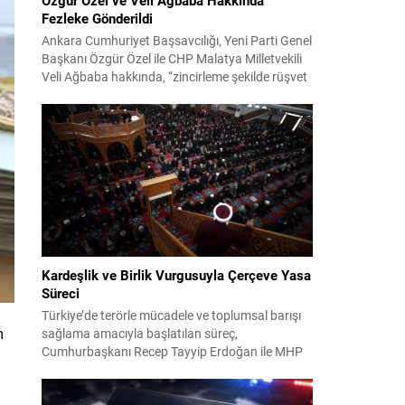
Fezleke Gönderildi
Ankara Cumhuriyet Başsavcılığı, Yeni Parti Genel
Başkanı Özgür Özel ile CHP Malatya Milletvekili
Veli Ağbaba hakkında, “zincirleme şekilde rüşvet
almak” suçlamasıyla düzenlenen fezlekeleri
Adalet Bakanlığı’na sevk etti. Fezlekeler, 31 Mart
2024 yerel seçimleri ve 4-5 Kasım 2023’teki CHP
38. Olağan Kurultayı sürecine ilişkin iddiaları
kapsıyor. Daha önce Antalya ve İstanbul...
Kardeşlik ve Birlik Vurgusuyla Çerçeve Yasa
Süreci
Türkiye’de terörle mücadele ve toplumsal barışı
m
sağlama amacıyla başlatılan süreç,
Cumhurbaşkanı Recep Tayyip Erdoğan ile MHP
Lideri Devlet Bahçeli’nin ortak girişimleriyle yeni
bir döneme girdi. Yaklaşık iki yıldır devam eden