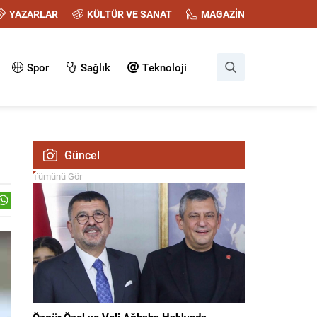
YAZARLAR
KÜLTÜR VE SANAT
MAGAZİN
Spor
Sağlık
Teknoloji
Güncel
Tümünü Gör
Özgür Özel ve Veli Ağbaba Hakkında