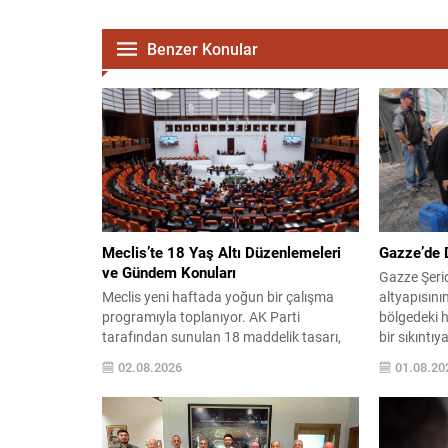
Benzer Konular
Meclis’te 18 Yaş Altı Düzenlemeleri
Gazze’de D
ve Gündem Konuları
Gazze Şeri
Meclis yeni haftada yoğun bir çalışma
altyapısını
programıyla toplanıyor. AK Parti
bölgedeki h
tarafından sunulan 18 maddelik tasarı,
bir sıkıntıy
18 yaşın altındaki suçlulara ilişkin cezai
saldırılar 
02.08.2026
01.08.20
sınırları değiştirmeyi hedefliyor ve Genel
çadırlarda
Kurul gündemine gelmesi bekleniyor.
zorunda kal
Teklif kapsamında, çocuk ve ergenlere
olan suya u
uygulanacak yaptırımlarda bazı üst
harcıyor. Su