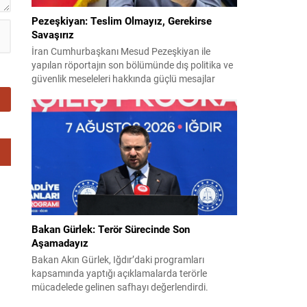
Pezeşkiyan: Teslim Olmayız, Gerekirse
Savaşırız
İran Cumhurbaşkanı Mesud Pezeşkiyan ile
yapılan röportajın son bölümünde dış politika ve
güvenlik meseleleri hakkında güçlü mesajlar
verildi. Pezeşkiyan, ülkesi için hem diplomasi
hem de savunmaya hazır olduklarını vurguladı ve
uygulamaya konulamayan 14 Haziran
mutabakat zaptına ilişkin görüşlerini paylaştı.
“Mutabakat zaptını savunacağız; geri adım
atmayız” Pezeşkiyan, varılan anlaşmanın
savunulacağını belirterek,...
Bakan Gürlek: Terör Sürecinde Son
Aşamadayız
Bakan Akın Gürlek, Iğdır’daki programları
kapsamında yaptığı açıklamalarda terörle
mücadelede gelinen safhayı değerlendirdi.
Provokasyonlara rağmen, sürecin fiiliyata