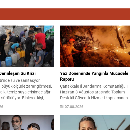
erinleşen Su Krizi
Yaz Döneminde Yangınla Mücadele
Raporu
di’nde su ve sanitasyon
n büyük ölçüde zarar görmesi,
Çanakkale İl Jandarma Komutanlığı, 1
alkı temiz suya erişimde ağır
Haziran-3 Ağustos arasında Toplum
a sürüklüyor. Binlerce kişi,
Destekli Güvenlik Hizmeti kapsamında
sonucu evlerini kaybedip
orman ve kırsal alan yangınlarını
26
07.08.2026
 veya kamplarda yaşamak
önlemeye yönelik kapsamlı bilgilendirm
ırken temel yaşam ihtiyacı
çalışmaları yürüttü. On iki ilçede görev
laşabilmek için sürekli çaba
yapan 178 tim ve 742 personel, sahad
 dağıtımları sınırlı ve düzensiz
aktif olarak halkı bilinçlendirdi ve denet