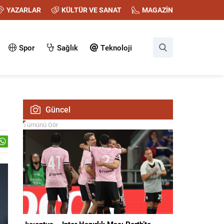
YAZARLAR
KÜLTÜR VE SANAT
MAGAZİN
Spor
Sağlık
Teknoloji
Güncel
Tümünü Gör
Juventus – Inter Hazırlık Maçı Perth’te