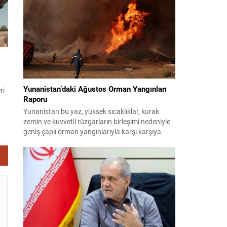
planlıyor. Parti yöneticileri ve komisyon
..
danışmanları, şirketler, yükleniciler ve finans
kuruluşları üzerinden belge ve tanıklık toplama
yöntemlerini değerlendiriyor. Demokratlar, Beyaz
Saray’la doğrudan çatışmaya...
Yunanistan’daki Ağustos Orman Yangınları
ri
Raporu
 2
Yunanistan bu yaz, yüksek sıcaklıklar, kurak
zemin ve kuvvetli rüzgarların birleşimi nedeniyle
ar
geniş çaplı orman yangınlarıyla karşı karşıya
kaldı. Birçok bölge büyük zarar gördü; bazı
yerleşim birimleri tahliye edildi ve geniş orman
ma
alanları yok oldu. 31 Temmuz’da Attiki’nin batısı
ile Voiotia’da başlayan yangınlar yoğun
müdahale sonucu birkaç gün süren çabalarla...