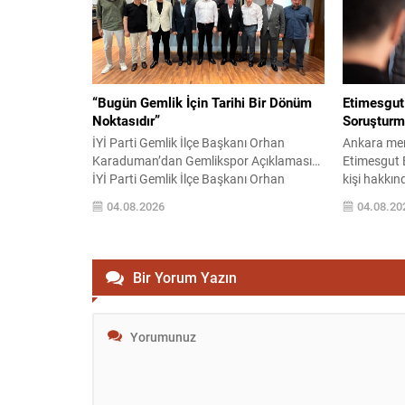
sınırlar artırılacak; ayrıca kullanılan
olduğundan
tanımlarda da düzenlemeye gidilerek
belirsizlikle.
uygulamada bir değişiklik...
“Bugün Gemlik İçin Tarihi Bir Dönüm
Etimesgut 
Noktasıdır”
Soruşturm
İYİ Parti Gemlik İlçe Başkanı Orhan
Ankara mer
Karaduman’dan Gemlikspor Açıklaması…
Etimesgut Be
İYİ Parti Gemlik İlçe Başkanı Orhan
kişi hakkınd
Karaduman, Gemlikspor’un profesyonel
Soruşturm
04.08.2026
04.08.20
futbol hedefi doğrultusunda başlatılan
zamanlı op
yeni yapılanma sürecine ilişkin kapsamlı
çalışanları
bir değerlendirmede bulundu. Gemlik’in
firma yetkil
geleceği adına tarihi bir adım atıldığını
ve iş yerle
Bir Yorum Yazın
belirten Karaduman, sporun yalnızca
gerçekleştiri
saha içinde kazanılan başarılarla sınırlı
tutuklanan
olmadığını, ilçenin sosyal, ekonomik...
geçici göre