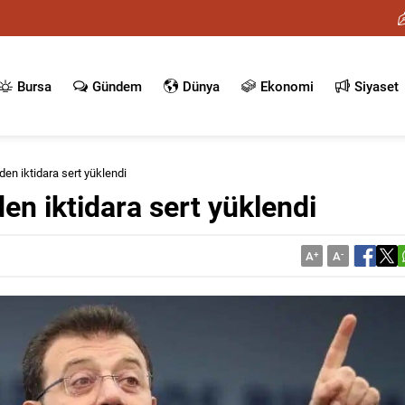
Bursa
Gündem
Dünya
Ekonomi
Siyaset
n iktidara sert yüklendi
n iktidara sert yüklendi
A
+
A
-