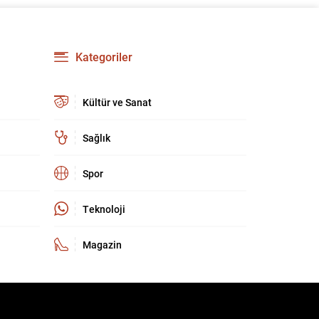
geçirilme aşamasına yaklaştığını belirtti ve
bölgedeki uzun süreli yaraların kapanacağına
dair umutlu mesajlar verdi. Gürlek, “Bölge
insanımızın 40 yılı aşkın süredir kanayan yarası
Kategoriler
olan bu tehlikeden, devletimizin kalkınması ve
huzuru için kurtulma vaktine...
Kültür ve Sanat
Sağlık
Spor
Teknoloji
Magazin