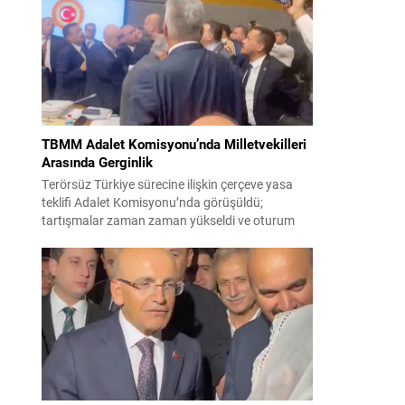
korsanlıkla suçladı. WAM ajansının aktardığı ilk
açıklamada, ADNOC’a ait bir geminin sabah
saatlerinde hedef alındığı belirtildi; ilerleyen
dakikalarda ise BAE...
TBMM Adalet Komisyonu’nda Milletvekilleri
Arasında Gerginlik
Terörsüz Türkiye sürecine ilişkin çerçeve yasa
teklifi Adalet Komisyonu’nda görüşüldü;
tartışmalar zaman zaman yükseldi ve oturum
kısa süreliğine kesintiye uğradı. Komisyon
çalışmalarında kimi milletvekilleri arasında sözlü
gerilim yaşandı, daha sonra fiziksel arbede çıktı.
Görüşme sırasında İyi Parti ile MHP milletvekilleri
arasında söz düellosu başladı; taraflar birbirlerini
sert ifadelerle eleştirdi. Tartışma...