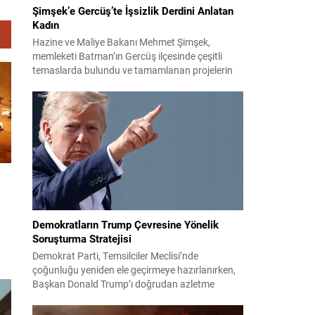
Şimşek’e Gercüş’te İşsizlik Derdini Anlatan
Kadın
Hazine ve Maliye Bakanı Mehmet Şimşek,
memleketi Batman’ın Gercüş ilçesinde çeşitli
temaslarda bulundu ve tamamlanan projelerin
açılış törenlerine katıldı. Ziyareti sırasında, bölge
sakinleriyle sohbet ettiği esnada bir yaşlı kadının
çocuklarının işsizliğine dair yakınmasını dinledi.
Kadının dertlerini Kürtçe olarak doğrudan Bakan
Şimşek’e aktarması, orada bulunanların ilgisini
çekti. Şimşek ise samimi bir...
Demokratların Trump Çevresine Yönelik
Soruşturma Stratejisi
Demokrat Parti, Temsilciler Meclisi’nde
e
çoğunluğu yeniden ele geçirmeye hazırlanırken,
Başkan Donald Trump’ı doğrudan azletme
a
yoluna gitmek yerine, onun siyasi ve ticari ağını
im
hedef alan kapsamlı soruşturmalar yürütmeyi