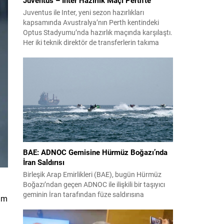
Juventus ile Inter, yeni sezon hazırlıkları
kapsamında Avustralya’nın Perth kentindeki
Optus Stadyumu’nda hazırlık maçında karşılaştı.
Her iki teknik direktör de transferlerin takıma
uyumunu ve oyuncuların fiziksel durumunu
değerlendirmek için bu mücadeleyi kritik bir
prova olarak kullandı. Karşılaşmada iki Türk
futbolcu sahada yer aldı: Juventus’ta Kenan
Yıldız ilk 11’de görev alırken,...
BAE: ADNOC Gemisine Hürmüz Boğazı’nda
İran Saldırısı
Birleşik Arap Emirlikleri (BAE), bugün Hürmüz
Boğazı’ndan geçen ADNOC ile ilişkili bir taşıyıcı
geminin İran tarafından füze saldırısına
şım
uğradığını duyurdu. Yetkililer olayın kontrol altına
alındığını bildirirken saldırıyı kınadı ve Tahran’ı