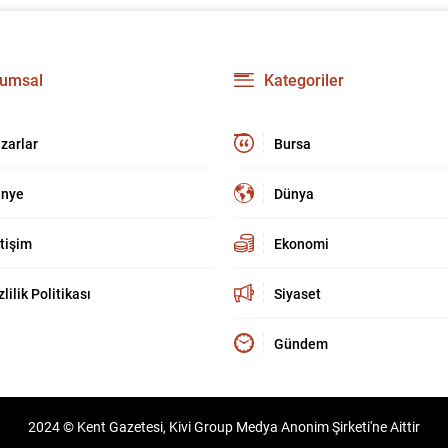
umsal
Kategoriler
zarlar
Bursa
nye
Dünya
etişim
Ekonomi
zlilik Politikası
Siyaset
Gündem
2024 © Kent Gazetesi, Kivi Group Medya Anonim Şirketi'ne Aittir