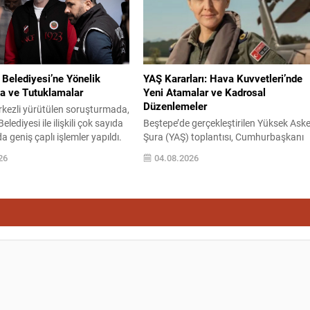
 aileler süregelen
faaliyetleri gerçekleştirdi. Faaliyetler
..
esnasında bin 315 biçerdöver ve balya.
Belediyesi’ne Yönelik
YAŞ Kararları: Hava Kuvvetleri’nde
a ve Tutuklamalar
Yeni Atamalar ve Kadrosal
Düzenlemeler
kezli yürütülen soruşturmada,
lediyesi ile ilişkili çok sayıda
Beştepe’de gerçekleştirilen Yüksek Aske
a geniş çaplı işlemler yapıldı.
Şura (YAŞ) toplantısı, Cumhurbaşkanı
a kapsamında düzenlenen eş
Recep Tayyip Erdoğan’ın başkanlığında
26
04.08.2026
erasyonlarda belediye
saat 20 dakika sürdü. Toplantıda terfi,
, yönetim kurulu üyeleri ve
emeklilik ve görev süreleriyle ilgili kararl
ileri gözaltına alındı; bazı adres
ele alındı. YAŞ kararları kapsamında
rinde arama-el koyma işlemleri
kuvvet komutanlıkları ile üst düzey
ldi. İçişleri Bakanlığı,
rütbelerdeki değişiklikler açıklandı; ata
 belediye başkanı hakkında
ve süre uzatmaları ile bazı personelin
vden uzaklaştırma...
emekliliğe sevkleri belirlendi. Hava
Kuvvetleri...