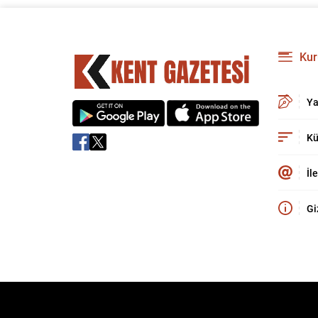
Kur
Ya
Kü
İl
Gi