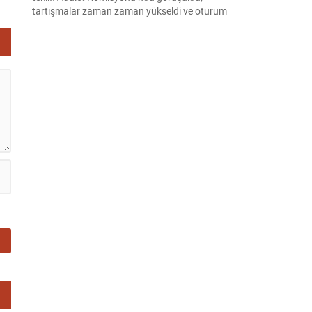
tartışmalar zaman zaman yükseldi ve oturum
kısa süreliğine kesintiye uğradı. Komisyon
çalışmalarında kimi milletvekilleri arasında sözlü
gerilim yaşandı, daha sonra fiziksel arbede çıktı.
Görüşme sırasında İyi Parti ile MHP milletvekilleri
arasında söz düellosu başladı; taraflar birbirlerini
sert ifadelerle eleştirdi. Tartışma...