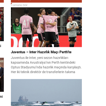
Tümünü Gör
i
Juventus – Inter Hazırlık Maçı Perth’te
Juventus ile Inter, yeni sezon hazırlıkları
kapsamında Avustralya’nın Perth kentindeki
Optus Stadyumu’nda hazırlık maçında karşılaştı.
Her iki teknik direktör de transferlerin takıma
uyumunu ve oyuncuların fiziksel durumunu
değerlendirmek için bu mücadeleyi kritik bir
prova olarak kullandı. Karşılaşmada iki Türk
futbolcu sahada yer aldı: Juventus’ta Kenan
Yıldız ilk 11’de görev alırken,...
ni