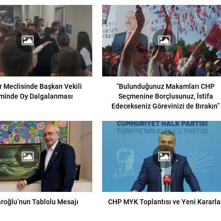
 Meclisinde Başkan Vekili
“Bulunduğunuz Makamları CHP
minde Oy Dalgalanması
Seçmenine Borçlusunuz, İstifa
Edecekseniz Görevinizi de Bırakın”
aroğlu’nun Tablolu Mesajı
CHP MYK Toplantısı ve Yeni Kararla