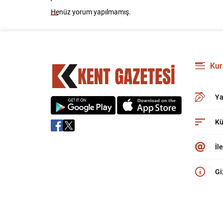
Henüz yorum yapılmamış.
Kur
Ya
Kü
İl
Gi