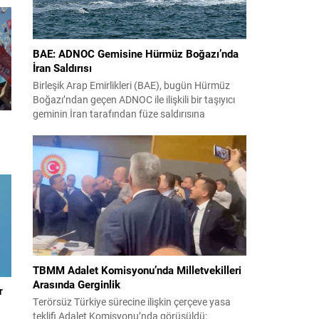
BAE: ADNOC Gemisine Hürmüz Boğazı’nda
İran Saldırısı
Birleşik Arap Emirlikleri (BAE), bugün Hürmüz
Boğazı’ndan geçen ADNOC ile ilişkili bir taşıyıcı
geminin İran tarafından füze saldırısına
uğradığını duyurdu. Yetkililer olayın kontrol altına
alındığını bildirirken saldırıyı kınadı ve Tahran’ı
korsanlıkla suçladı. WAM ajansının aktardığı ilk
açıklamada, ADNOC’a ait bir geminin sabah
saatlerinde hedef alındığı belirtildi; ilerleyen
dakikalarda ise BAE...
TBMM Adalet Komisyonu’nda Milletvekilleri
Arasında Gerginlik
r
Terörsüz Türkiye sürecine ilişkin çerçeve yasa
teklifi Adalet Komisyonu’nda görüşüldü;