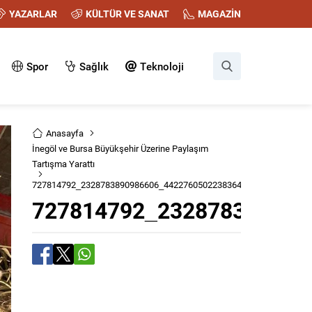
YAZARLAR
KÜLTÜR VE SANAT
MAGAZİN
Spor
Sağlık
Teknoloji
Anasayfa
İnegöl ve Bursa Büyükşehir Üzerine Paylaşım
Tartışma Yarattı
727814792_2328783890986606_442276050223836453_n
727814792_232878389098