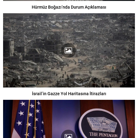
Hürmüz Boğazı’nda Durum Açıklaması
İsrail’in Gazze Yol Haritasına İtirazları