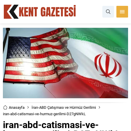
Anasayfa
İran-ABD Çatışması ve Hürmüz Gerilimi
iran-abd-catismasi-ve-hurmuz-gerilimi-D27gNWkL
iran-abd-catismasi-ve-