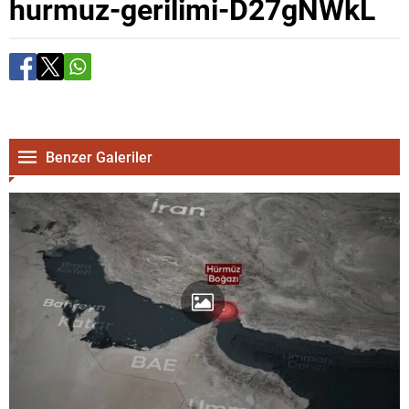
hurmuz-gerilimi-D27gNWkL
Benzer Galeriler