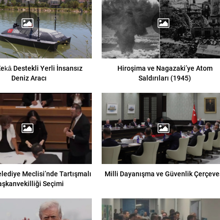
ekâ Destekli Yerli İnsansız
Hiroşima ve Nagazaki’ye Atom
Deniz Aracı
Saldırıları (1945)
lediye Meclisi’nde Tartışmalı
Milli Dayanışma ve Güvenlik Çerçeve
aşkanvekilliği Seçimi