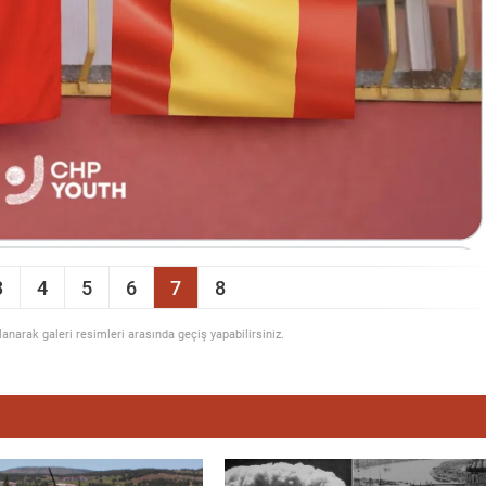
3
4
5
6
7
8
llanarak galeri resimleri arasında geçiş yapabilirsiniz.