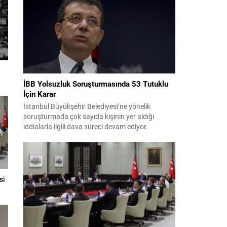
İBB Yolsuzluk Soruşturmasında 53 Tutuklu
İçin Karar
İstanbul Büyükşehir Belediyesi’ne yönelik
soruşturmada çok sayıda kişinin yer aldığı
iddialarla ilgili dava süreci devam ediyor.
Mahkeme, savcının görüşünü aldıktan sonra
sanıkların tutukluluk hallerini ayrı ayrı
değerlendirdi. İnceleme sonucunda, aralarında
Ekrem İmamoğlu’nun da bulunduğu 53 tutuklu
hakkında tutukluluk hallerinin sürdürülmesine
si
karar verildi. İddialar ve değerlendirilen talepler
Soruşturma kapsamında sanıklara yöneltilen...