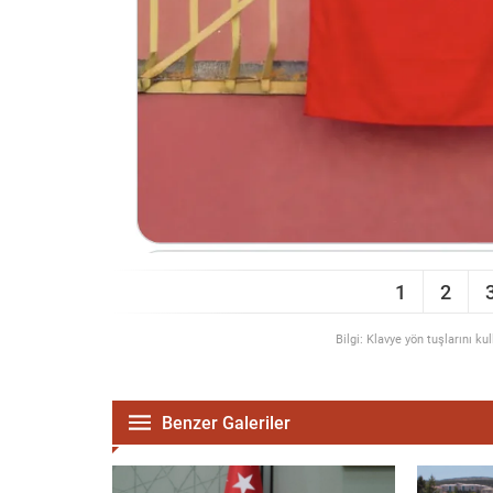
1
2
Bilgi: Klavye yön tuşlarını ku
Benzer Galeriler