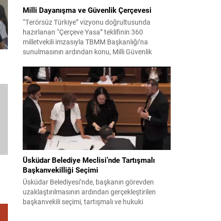
Milli Dayanışma ve Güvenlik Çerçevesi
“Terörsüz Türkiye” vizyonu doğrultusunda
hazırlanan “Çerçeve Yasa” teklifinin 360
milletvekili imzasıyla TBMM Başkanlığı’na
sunulmasının ardından konu, Milli Güvenlik
Kurulu (MGK) toplantısında ele alınmıştır.
Toplantı sonrası yayımlanan sekiz maddelik
bildiri, ülke güvenliği ve bölgesel gelişmelere dair
değerlendirmeleri içermektedir. Yaklaşık 2 saat
15 dakika süren oturumun sonuç metninde;
terörle mücadele, bölgesel istikrar,...
Üsküdar Belediye Meclisi’nde Tartışmalı
Başkanvekilliği Seçimi
Üsküdar Belediyesi’nde, başkanın görevden
uzaklaştırılmasının ardından gerçekleştirilen
başkanvekili seçimi, tartışmalı ve hukuki
itirazlara konu olacak uygulamalarla gündeme