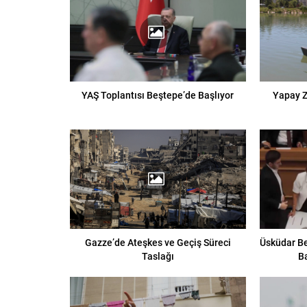
YAŞ Toplantısı Beştepe’de Başlıyor
Yapay Z
Gazze’de Ateşkes ve Geçiş Süreci
Üsküdar Be
Taslağı
B