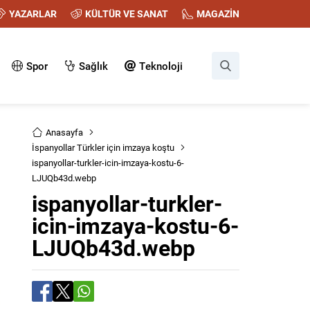
YAZARLAR
KÜLTÜR VE SANAT
MAGAZİN
Spor
Sağlık
Teknoloji
Anasayfa
İspanyollar Türkler için imzaya koştu
ispanyollar-turkler-icin-imzaya-kostu-6-
LJUQb43d.webp
ispanyollar-turkler-
icin-imzaya-kostu-6-
LJUQb43d.webp