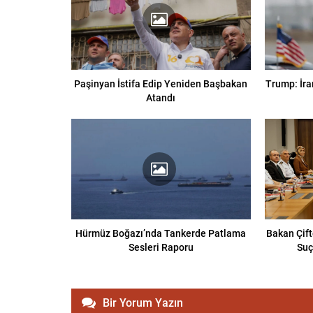
Paşinyan İstifa Edip Yeniden Başbakan
Trump: İra
Atandı
Hürmüz Boğazı’nda Tankerde Patlama
Bakan Çift
Sesleri Raporu
Suç
Bir Yorum Yazın