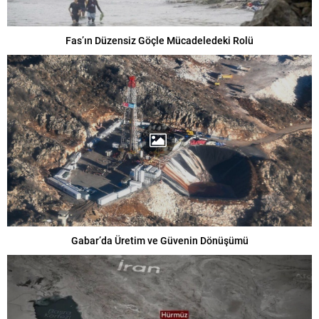
Fas’ın Düzensiz Göçle Mücadeledeki Rolü
Gabar’da Üretim ve Güvenin Dönüşümü