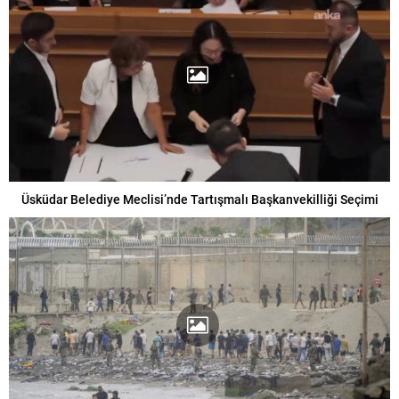
Üsküdar Belediye Meclisi’nde Tartışmalı Başkanvekilliği Seçimi