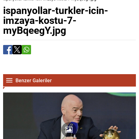
ispanyollar-turkler-icin-
imzaya-kostu-7-
myBqeegY.jpg
Benzer Galeriler