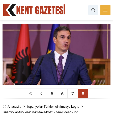
5
6
7
8
Anasayfa
İspanyollar Türkler için imzaya koştu
ispanyollar-turkler-icin-imzaya-kostu-7-myBqeegY.jpg