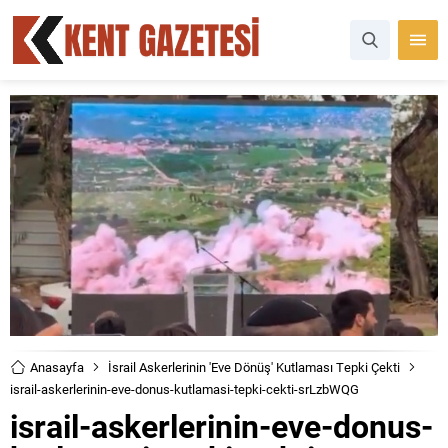
Anasayfa
İsrail Askerlerinin 'Eve Dönüş' Kutlaması Tepki Çekti
israil-askerlerinin-eve-donus-kutlamasi-tepki-cekti-srLzbWQG
israil-askerlerinin-eve-donus-