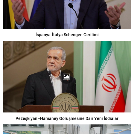
İspanya-İtalya Schengen Gerilimi
Pezeşkiyan–Hamaney Görüşmesine Dair Yeni İddialar