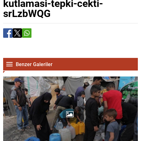
kutlamasi-tepki-cekti-
srLzbWQG
Benzer Galeriler