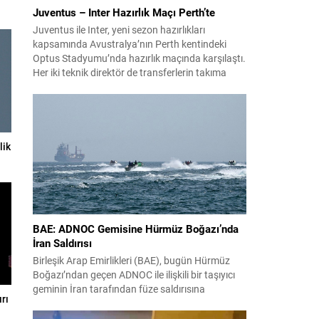
Juventus – Inter Hazırlık Maçı Perth’te
Juventus ile Inter, yeni sezon hazırlıkları
kapsamında Avustralya’nın Perth kentindeki
Optus Stadyumu’nda hazırlık maçında karşılaştı.
Her iki teknik direktör de transferlerin takıma
uyumunu ve oyuncuların fiziksel durumunu
değerlendirmek için bu mücadeleyi kritik bir
prova olarak kullandı. Karşılaşmada iki Türk
futbolcu sahada yer aldı: Juventus’ta Kenan
Yıldız ilk 11’de görev alırken,...
lik
BAE: ADNOC Gemisine Hürmüz Boğazı’nda
İran Saldırısı
Birleşik Arap Emirlikleri (BAE), bugün Hürmüz
Boğazı’ndan geçen ADNOC ile ilişkili bir taşıyıcı
geminin İran tarafından füze saldırısına
rı
uğradığını duyurdu. Yetkililer olayın kontrol altına
alındığını bildirirken saldırıyı kınadı ve Tahran’ı