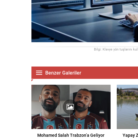
Bilgi: Klavye yön tuşlarını ku
Benzer Galeriler
Mohamed Salah Trabzon’a Geliyor
Yapay Z