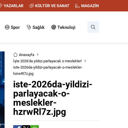
YAZARLAR
KÜLTÜR VE SANAT
MAGAZİN
Spor
Sağlık
Teknoloji
Anasayfa
İşte 2026'da yıldızı parlayacak o meslekler!
iste-2026da-yildizi-parlayacak-o-meslekler-
hzrwRl7z.jpg
iste-2026da-yildizi-
parlayacak-o-
meslekler-
hzrwRl7z.jpg