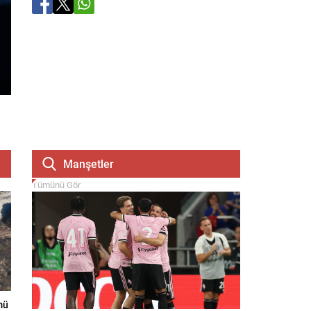
Manşetler
Tümünü Gör
mü