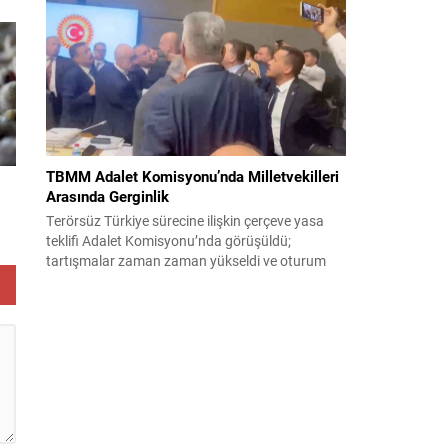
korsanlıkla suçladı. WAM ajansının aktardığı ilk
açıklamada, ADNOC’a ait bir geminin sabah
saatlerinde hedef alındığı belirtildi; ilerleyen
dakikalarda ise BAE...
TBMM Adalet Komisyonu’nda Milletvekilleri
ı
Arasında Gerginlik
Terörsüz Türkiye sürecine ilişkin çerçeve yasa
teklifi Adalet Komisyonu’nda görüşüldü;
tartışmalar zaman zaman yükseldi ve oturum
kısa süreliğine kesintiye uğradı. Komisyon
çalışmalarında kimi milletvekilleri arasında sözlü
gerilim yaşandı, daha sonra fiziksel arbede çıktı.
Görüşme sırasında İyi Parti ile MHP milletvekilleri
arasında söz düellosu başladı; taraflar birbirlerini
sert ifadelerle eleştirdi. Tartışma...