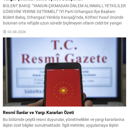
BÜLENT BAKIŞ: “YANGIN ÇIKMADAN ÖNLEM ALINMALI, YETKİLİLER
GÖREVİNİ YERİNE GETİRMELİ” İYİ Parti Orhangazi İlçe Başkanı
Bülent Bakış, Orhangazi Yeniköy Kavşağı’nda, Köfteci Yusuf önünde
bulunan orta refüjde uzun süredir biçilmeyen otların ciddi bir yangın
riski oluşturduğunu belirterek yetkililere acil müdahale çağrısında
03.08.2026
bulundu. Bakış, özellikle yaz aylarında hava sıcaklıklarının artması ve
kuru...
Resmî İlanlar ve Yargı Kararları Özeti
Bu bölümde çeşitli resmî duyurular, yönetmelikler ve yargı kararlarına
ilişkin özet bilgiler sunulmaktadır. İlgili metinler, uygulamaya ilişkin