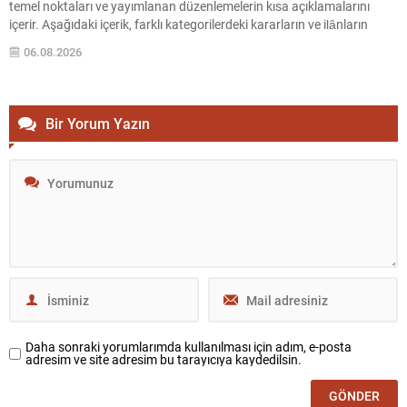
temel noktaları ve yayımlanan düzenlemelerin kısa açıklamalarını
içerir. Aşağıdaki içerik, farklı kategorilerdeki kararların ve ilânların
kolay okunur biçimde düzenlenmiş hâlidir. Önemli başlıklar kalın ve altı
06.08.2026
çizili şekilde vurgulanmıştır; böylece dikkat çeken maddeler çabuk...
Bir Yorum Yazın
Daha sonraki yorumlarımda kullanılması için adım, e-posta
adresim ve site adresim bu tarayıcıya kaydedilsin.