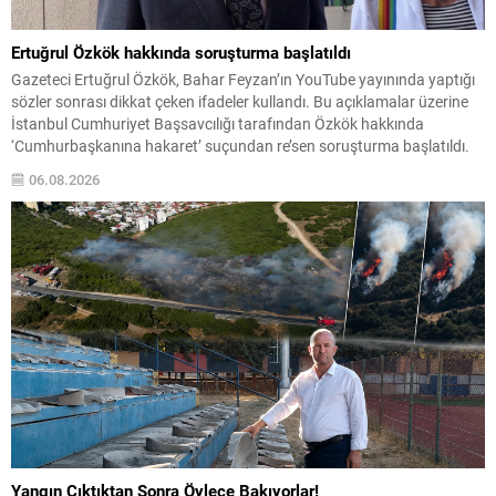
Ertuğrul Özkök hakkında soruşturma başlatıldı
Gazeteci Ertuğrul Özkök, Bahar Feyzan’ın YouTube yayınında yaptığı
sözler sonrası dikkat çeken ifadeler kullandı. Bu açıklamalar üzerine
İstanbul Cumhuriyet Başsavcılığı tarafından Özkök hakkında
‘Cumhurbaşkanına hakaret’ suçundan re’sen soruşturma başlatıldı.
Özkök, hakkındaki soruşturma kapsamında Çağlayan’daki İstanbul
06.08.2026
Adalet Sarayı’na giderek savcılığa ifade verdi. İfadesinin ardından
adliyeden ayrıldığı bildirildi. Programdaki sözleri ve savunması...
Yangın Çıktıktan Sonra Öylece Bakıyorlar!