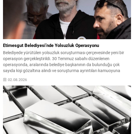
Etimesgut Belediyesi’nde Yolsuzluk Operasyonu
Belediyede yürütülen yolsuzluk soruşturması çerçevesinde yeni bir
operasyon gerçekleştirildi. 30 Temmuz sabahı düzenlenen
operasyonda, aralarında belediye başkanının da bulunduğu çok
sayıda kişi gözaltına alındı ve soruşturma ayrıntıları kamuoyuna
yansımaya başladı. Soruşturma kapsamında toplam 55 şüpheliden
02.08.2026
42’sinin belediye personeli, 13’ünün ise firma yetkilisi olduğu bildirildi.
Gözaltına alınanlar arasında Etimesgut Belediye Başkanı...