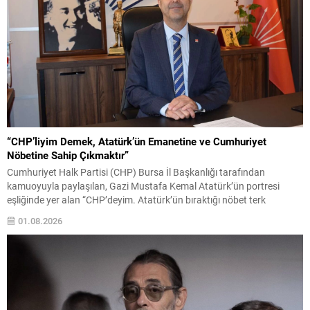
“CHP’liyim Demek, Atatürk’ün Emanetine ve Cumhuriyet
Nöbetine Sahip Çıkmaktır”
Cumhuriyet Halk Partisi (CHP) Bursa İl Başkanlığı tarafından
kamuoyuyla paylaşılan, Gazi Mustafa Kemal Atatürk’ün portresi
eşliğinde yer alan “CHP’deyim. Atatürk’ün bıraktığı nöbet terk
edilmez.” mesajı, yalnızca bir afiş çalışması olmanın ötesinde,
01.08.2026
Türkiye’nin içinde bulunduğu siyasal atmosfer, Cumhuriyet değerleri
ve partinin tarihsel misyonuna yönelik güçlü bir duruş olarak
değerlendirildi. CHP Bursa...