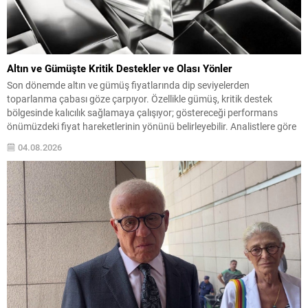
Altın ve Gümüşte Kritik Destekler ve Olası Yönler
Son dönemde altın ve gümüş fiyatlarında dip seviyelerden
toparlanma çabası göze çarpıyor. Özellikle gümüş, kritik destek
bölgesinde kalıcılık sağlamaya çalışıyor; göstereceği performans
önümüzdeki fiyat hareketlerinin yönünü belirleyebilir. Analistlere göre
yatırımcılar, bu iki değerli metaldeki sıkışık görünümün kırılmasını
04.08.2026
bekliyor; gelecek makro veriler veya jeopolitik gelişmeler sert
hareketlere neden olabilir. Gümüşte İzlenen...