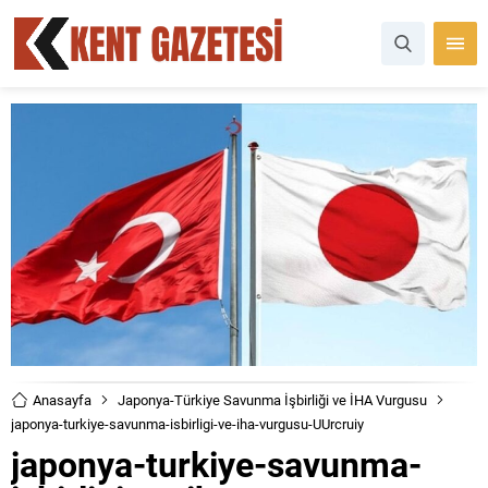
Anasayfa
Japonya-Türkiye Savunma İşbirliği ve İHA Vurgusu
japonya-turkiye-savunma-isbirligi-ve-iha-vurgusu-UUrcruiy
japonya-turkiye-savunma-