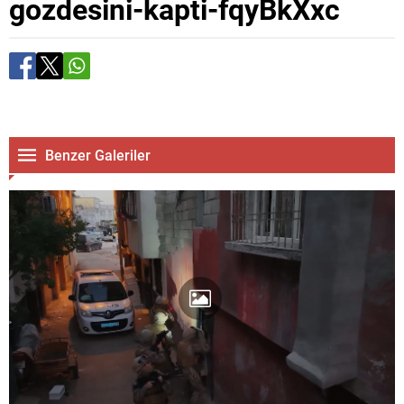
gozdesini-kapti-fqyBkXxc
Benzer Galeriler