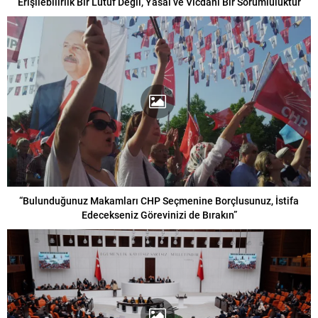
“Erişilebilirlik Bir Lütuf Değil, Yasal ve Vicdani Bir Sorumluluktur”
“Bulunduğunuz Makamları CHP Seçmenine Borçlusunuz, İstifa
Edecekseniz Görevinizi de Bırakın”