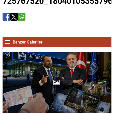
725767520_18040105355796
Benzer Galeriler