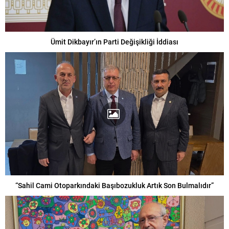
Ümit Dikbayır’ın Parti Değişikliği İddiası
“Sahil Cami Otoparkındaki Başıbozukluk Artık Son Bulmalıdır”