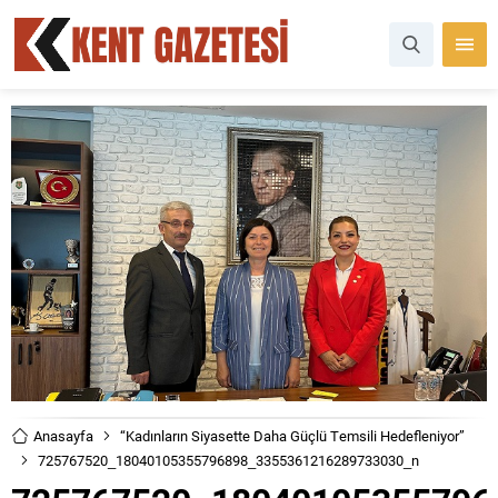
Anasayfa
“Kadınların Siyasette Daha Güçlü Temsili Hedefleniyor”
725767520_18040105355796898_3355361216289733030_n