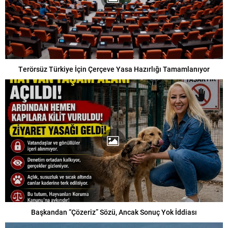
Terörsüz Türkiye İçin Çerçeve Yasa Hazırlığı Tamamlanıyor
Başkandan “Çözeriz” Sözü, Ancak Sonuç Yok İddiası