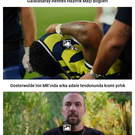
Galatasaray Rennes Hazırlık Maçı Bilgileri
Oosterwolde’nin MR’ında arka adale tendonunda kısmi yırtık