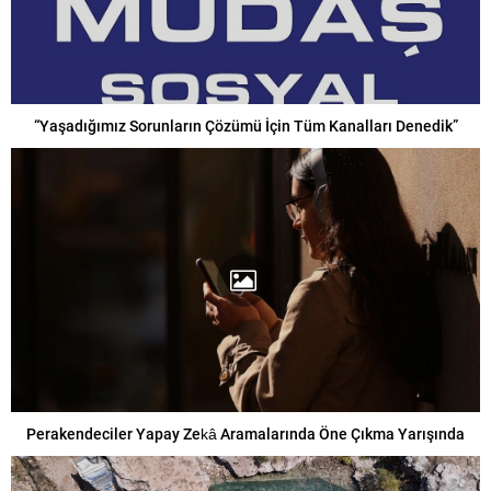
“Yaşadığımız Sorunların Çözümü İçin Tüm Kanalları Denedik”
Perakendeciler Yapay Zekâ Aramalarında Öne Çıkma Yarışında