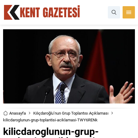
Anasayfa
Kılıçdaroğlu’nun Grup Toplantısı Açıklaması
kilicdaroglunun-grup-toplantisi-aciklamasi-TWY6RENk
kilicdaroglunun-grup-