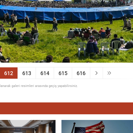
612
613
614
615
616
llanarak galeri resimleri arasında geçiş yapabilirsiniz.