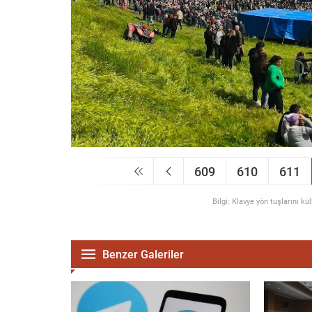
609
610
611
Bilgi: Klavye yön tuşlarını ku
Benzer Galeriler