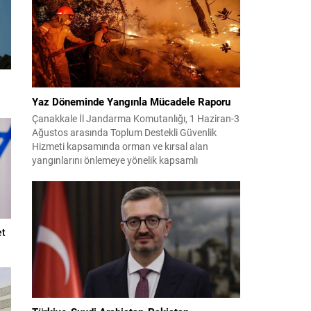
Yaz Döneminde Yangınla Mücadele Raporu
Çanakkale İl Jandarma Komutanlığı, 1 Haziran-3
Ağustos arasında Toplum Destekli Güvenlik
Hizmeti kapsamında orman ve kırsal alan
yangınlarını önlemeye yönelik kapsamlı
bilgilendirme çalışmaları yürüttü. On iki ilçede
görev yapan 178 tim ve 742 personel, sahada
aktif olarak halkı bilinçlendirdi ve denetim
faaliyetleri gerçekleştirdi. Faaliyetler esnasında
bin 315 biçerdöver ve balya...
et