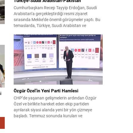
Türkiye-Suudi Arabistan-Pakistan
Cumhurbaşkanı Recep Tayyip Erdoğan, Suudi
Arabistan’a gerçekleştirdiği resmi ziyaret
sırasında Mekke’de önemli görüşmeler yaptı. Bu
temaslarda, Türkiye, Suudi Arabistan ve
Pakistan arasında savunma alanında yeni bir iş
birliği çerçevesi oluşturuldu. Ziyaretin en somut
çıktısı, üç ülkenin imza attığı Mekke Ortak
Savunma Anlaşması oldu. Anlaşma; ortak
güvenlik yaklaşımıyla bölgesel barış, istikrar...
Özgür Özel’in Yeni Parti Hamlesi
i
CHP’de yaşanan gelişmelerin ardından Özgür
Özel ve birlikte hareket eden ekip partiden
ayrılarak siyasi alanda yeni bir yön çizmeye
başladı. Temmuz sonunda kurulan ve
kamuoyunda “Yeni Parti” olarak anılan oluşum,
kısa sürede muhalif medyanın gündemine girdi.