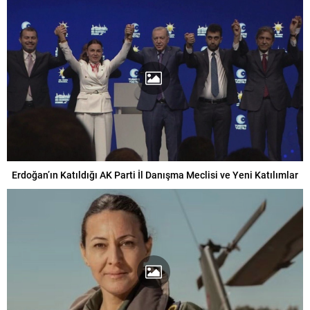
Erdoğan’ın Katıldığı AK Parti İl Danışma Meclisi ve Yeni Katılımlar