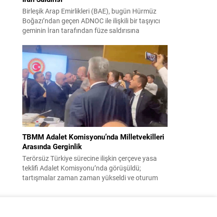
Birleşik Arap Emirlikleri (BAE), bugün Hürmüz
Boğazı’ndan geçen ADNOC ile ilişkili bir taşıyıcı
geminin İran tarafından füze saldırısına
uğradığını duyurdu. Yetkililer olayın kontrol altına
alındığını bildirirken saldırıyı kınadı ve Tahran’ı
korsanlıkla suçladı. WAM ajansının aktardığı ilk
açıklamada, ADNOC’a ait bir geminin sabah
saatlerinde hedef alındığı belirtildi; ilerleyen
dakikalarda ise BAE...
TBMM Adalet Komisyonu’nda Milletvekilleri
Arasında Gerginlik
Terörsüz Türkiye sürecine ilişkin çerçeve yasa
teklifi Adalet Komisyonu’nda görüşüldü;
tartışmalar zaman zaman yükseldi ve oturum
kısa süreliğine kesintiye uğradı. Komisyon
çalışmalarında kimi milletvekilleri arasında sözlü
gerilim yaşandı, daha sonra fiziksel arbede çıktı.
Görüşme sırasında İyi Parti ile MHP milletvekilleri