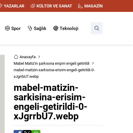
YAZARLAR
KÜLTÜR VE SANAT
MAGAZİN
Spor
Sağlık
Teknoloji
Anasayfa
Mabel Matiz'in şarkısına erişim engeli getirildi
mabel-matizin-sarkisina-erisim-engeli-getirildi-0-
xJgrrbU7.webp
mabel-matizin-
sarkisina-erisim-
engeli-getirildi-0-
xJgrrbU7.webp