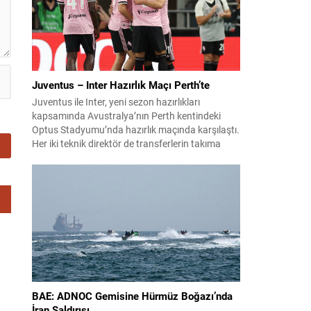
Juventus – Inter Hazırlık Maçı Perth’te
Juventus ile Inter, yeni sezon hazırlıkları
kapsamında Avustralya’nın Perth kentindeki
Optus Stadyumu’nda hazırlık maçında karşılaştı.
Her iki teknik direktör de transferlerin takıma
uyumunu ve oyuncuların fiziksel durumunu
değerlendirmek için bu mücadeleyi kritik bir
prova olarak kullandı. Karşılaşmada iki Türk
futbolcu sahada yer aldı: Juventus’ta Kenan
Yıldız ilk 11’de görev alırken,...
BAE: ADNOC Gemisine Hürmüz Boğazı’nda
İran Saldırısı