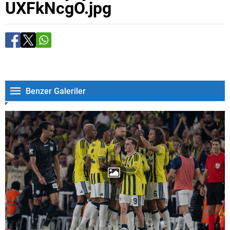
UXFkNcgO.jpg
Benzer Galeriler