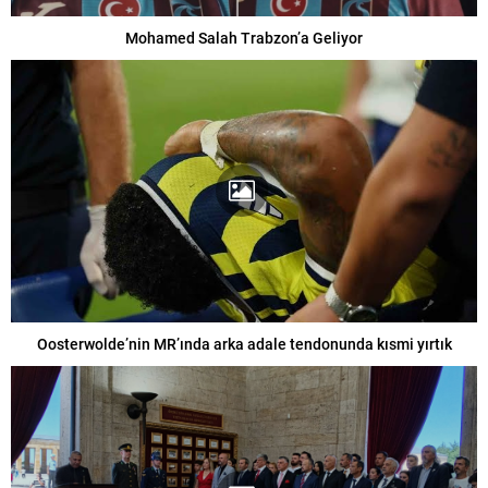
Mohamed Salah Trabzon’a Geliyor
Oosterwolde’nin MR’ında arka adale tendonunda kısmi yırtık