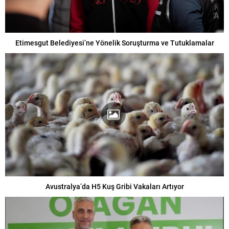
Etimesgut Belediyesi’ne Yönelik Soruşturma ve Tutuklamalar
Avustralya’da H5 Kuş Gribi Vakaları Artıyor