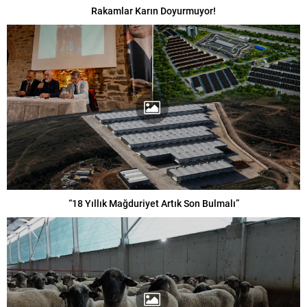
Rakamlar Karın Doyurmuyor!
“18 Yıllık Mağduriyet Artık Son Bulmalı”