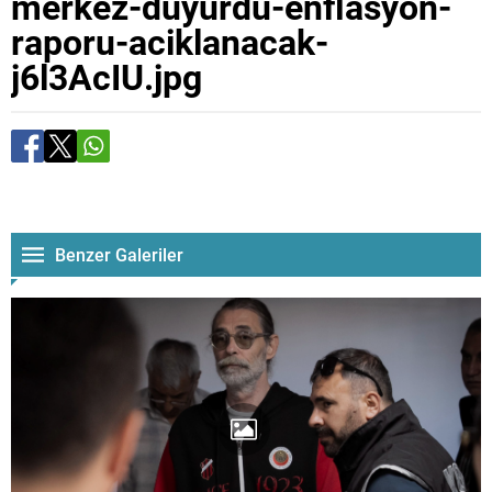
merkez-duyurdu-enflasyon-
raporu-aciklanacak-
j6l3AcIU.jpg
Benzer Galeriler