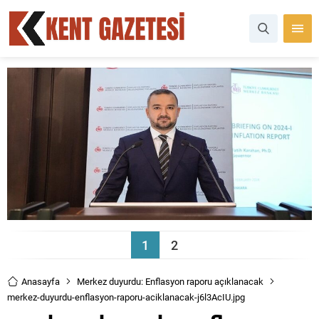
1
2
Anasayfa
Merkez duyurdu: Enflasyon raporu açıklanacak
merkez-duyurdu-enflasyon-raporu-aciklanacak-j6l3AcIU.jpg