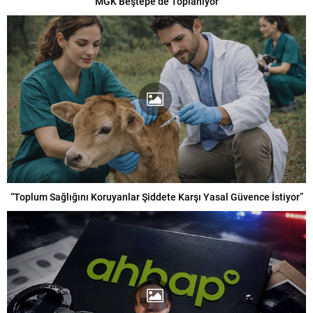
MGK Beştepe’de Toplanıyor
“Toplum Sağlığını Koruyanlar Şiddete Karşı Yasal Güvence İstiyor”