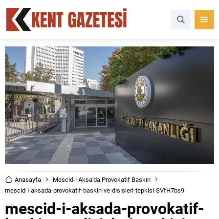
Anasayfa
Mescid-i Aksa'da Provokatif Baskın
mescid-i-aksada-provokatif-baskin-ve-disisleri-tepkisi-SVfH7bs9
mescid-i-aksada-provokatif-