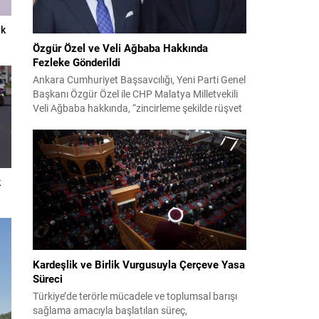
ek
Özgür Özel ve Veli Ağbaba Hakkında
Fezleke Gönderildi
Ankara Cumhuriyet Başsavcılığı, Yeni Parti Genel
Başkanı Özgür Özel ile CHP Malatya Milletvekili
Veli Ağbaba hakkında, “zincirleme şekilde rüşvet
almak” suçlamasıyla düzenlenen fezlekeleri
Adalet Bakanlığı’na sevk etti. Fezlekeler, 31 Mart
2024 yerel seçimleri ve 4-5 Kasım 2023’teki CHP
38. Olağan Kurultayı sürecine ilişkin iddiaları
kapsıyor. Daha önce Antalya ve İstanbul...
k
Kardeşlik ve Birlik Vurgusuyla Çerçeve Yasa
Süreci
Türkiye’de terörle mücadele ve toplumsal barışı
sağlama amacıyla başlatılan süreç,