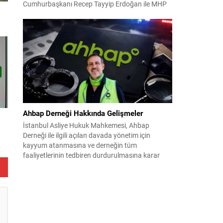
Cumhurbaşkanı Recep Tayyip Erdoğan ile MHP
Lideri Devlet Bahçeli’nin ortak girişimleriyle yeni
bir döneme girdi. Yaklaşık iki yıldır devam eden
çalışmaların ardından şimdi sürecin yasal zemini,
12 maddelik bir çerçeve yasa ile şekillendiriliyor.
Bugün komisyonda görüşülecek olan bu yasa
taslağı,...
Ahbap Derneği Hakkında Gelişmeler
İstanbul Asliye Hukuk Mahkemesi, Ahbap
Derneği ile ilgili açılan davada yönetim için
kayyum atanmasına ve derneğin tüm
faaliyetlerinin tedbiren durdurulmasına karar
verdi. Daha önce mali denetim amaçlı kayyum
kararı verilmiş olup son adım doğrudan yönetime
ilişkin bir tedbir niteliği taşıyor. İstanbul Emniyet
Müdürlüğü Mali Suçlarla Mücadele Şube
Müdürlüğü ve İstanbul...