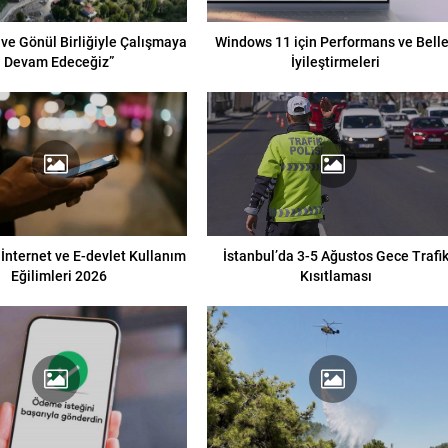
 ve Gönül Birliğiyle Çalışmaya
Windows 11 için Performans ve Bell
Devam Edeceğiz”
İyileştirmeleri
 İnternet ve E-devlet Kullanım
İstanbul’da 3-5 Ağustos Gece Trafi
Eğilimleri 2026
Kısıtlaması