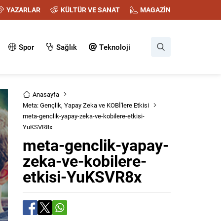
YAZARLAR
KÜLTÜR VE SANAT
MAGAZİN
Spor
Sağlık
Teknoloji
Anasayfa
Meta: Gençlik, Yapay Zeka ve KOBİ'lere Etkisi
meta-genclik-yapay-zeka-ve-kobilere-etkisi-
YuKSVR8x
meta-genclik-yapay-
zeka-ve-kobilere-
etkisi-YuKSVR8x