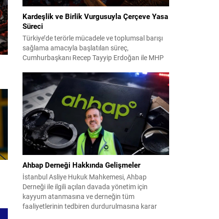
Kardeşlik ve Birlik Vurgusuyla Çerçeve Yasa
Süreci
Türkiye’de terörle mücadele ve toplumsal barışı
sağlama amacıyla başlatılan süreç,
Cumhurbaşkanı Recep Tayyip Erdoğan ile MHP
Lideri Devlet Bahçeli’nin ortak girişimleriyle yeni
bir döneme girdi. Yaklaşık iki yıldır devam eden
çalışmaların ardından şimdi sürecin yasal zemini,
12 maddelik bir çerçeve yasa ile şekillendiriliyor.
Bugün komisyonda görüşülecek olan bu yasa
taslağı,...
Ahbap Derneği Hakkında Gelişmeler
İstanbul Asliye Hukuk Mahkemesi, Ahbap
Derneği ile ilgili açılan davada yönetim için
kayyum atanmasına ve derneğin tüm
faaliyetlerinin tedbiren durdurulmasına karar
verdi. Daha önce mali denetim amaçlı kayyum