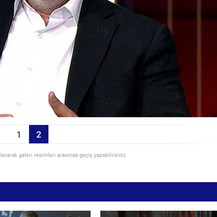
1
2
llanarak galeri resimleri arasında geçiş yapabilirsiniz.