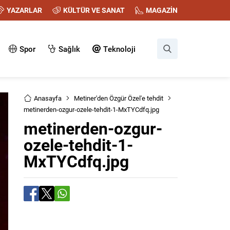
YAZARLAR
KÜLTÜR VE SANAT
MAGAZİN
Spor
Sağlık
Teknoloji
Anasayfa
Metiner'den Özgür Özel'e tehdit
metinerden-ozgur-ozele-tehdit-1-MxTYCdfq.jpg
metinerden-ozgur-
ozele-tehdit-1-
MxTYCdfq.jpg