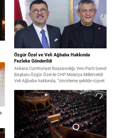
n
Özgür Özel ve Veli Ağbaba Hakkında
Fezleke Gönderildi
Ankara Cumhuriyet Başsavcılığı, Yeni Parti Genel
Başkanı Özgür Özel ile CHP Malatya Milletvekili
Veli Ağbaba hakkında, “zincirleme şekilde rüşvet
almak” suçlamasıyla düzenlenen fezlekeleri
Adalet Bakanlığı’na sevk etti. Fezlekeler, 31 Mart
2024 yerel seçimleri ve 4-5 Kasım 2023’teki CHP
38. Olağan Kurultayı sürecine ilişkin iddiaları
kapsıyor. Daha önce Antalya ve İstanbul...
p