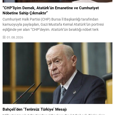
“CHP’liyim Demek, Atatürk’ün Emanetine ve Cumhuriyet
Nöbetine Sahip Çıkmaktır”
Cumhuriyet Halk Partisi (CHP) Bursa İl Başkanlığı tarafından
kamuoyuyla paylaşılan, Gazi Mustafa Kemal Atatürk’ün portresi
eşliğinde yer alan “CHP’deyim. Atatürk’ün bıraktığı nöbet terk
edilmez.” mesajı, yalnızca bir afiş çalışması olmanın ötesinde,
01.08.2026
Türkiye’nin içinde bulunduğu siyasal atmosfer, Cumhuriyet değerleri
ve partinin tarihsel misyonuna yönelik güçlü bir duruş olarak
değerlendirildi. CHP Bursa...
Bahçeli’den ‘Terörsüz Türkiye’ Mesajı