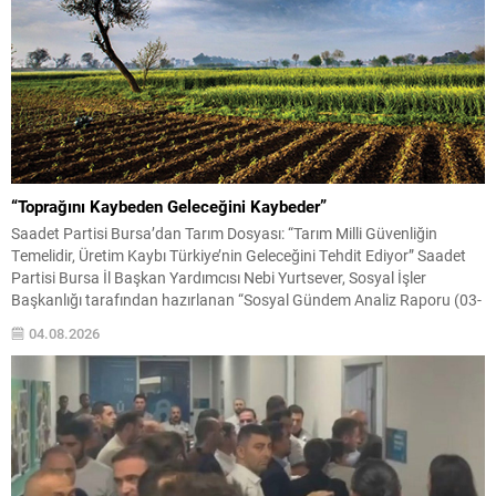
“Toprağını Kaybeden Geleceğini Kaybeder”
Saadet Partisi Bursa’dan Tarım Dosyası: “Tarım Milli Güvenliğin
Temelidir, Üretim Kaybı Türkiye’nin Geleceğini Tehdit Ediyor” Saadet
Partisi Bursa İl Başkan Yardımcısı Nebi Yurtsever, Sosyal İşler
Başkanlığı tarafından hazırlanan “Sosyal Gündem Analiz Raporu (03-
10 Ağustos 2026)” kapsamında Türkiye tarımına ilişkin kapsamlı
04.08.2026
değerlendirmelerde bulundu. Tarım arazilerindeki daralma, artan
üretim maliyetleri, kuraklık, su...