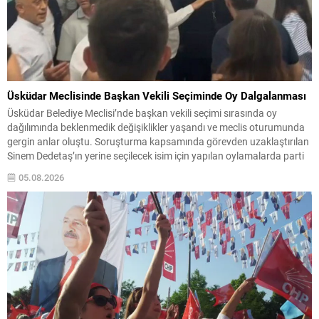
Üsküdar Meclisinde Başkan Vekili Seçiminde Oy Dalgalanması
Üsküdar Belediye Meclisi’nde başkan vekili seçimi sırasında oy
dağılımında beklenmedik değişiklikler yaşandı ve meclis oturumunda
gergin anlar oluştu. Soruşturma kapsamında görevden uzaklaştırılan
Sinem Dedetaş’ın yerine seçilecek isim için yapılan oylamalarda parti
içi dengeler gündemin merkezine oturdu. CHP’nin adayı Sibel Tan
05.08.2026
Çetinkaya ile AK Parti’nin adayı Dündar Ziya Gültekin arasında
geçen...