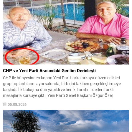
CHP ve Yeni Parti Arasındaki Gerilim Derinleşti
CHP ile bünyesinden kopan Yeni Parti, arka arkaya düzenledikleri
grup toplantılarını aynı salonda, birbirini takiben gerçekleştirmeye
başladı. İlk buluşma dün yapıldı ve her iki tarafın liderleri farklı
mesajlarla kürsüye çıktı. Yeni Parti Genel Başkanı Özgür Özel,
konuşmasında eski partisi CHP’ye yönelik sert eleştiriler yöneltti ve
05.08.2026
CHP’deki isimlere istifa çağrısında bulundu....