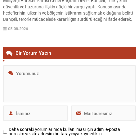
Milliyetçi Hareket Partisi Genel Başkanı Devlet Bahçeli, Türkiye’nin
güvenlik ve huzuruna ilişkin güçlü bir vurgu yaptı. Konuşmasında
hedeflerinin, ülkenin ve bölgenin istikrarını sağlamak olduğunu belirtti.
Bahçeli, terörle mücadelede kararlılığın sürdürüleceğini ifade ederek,
toplumun her kesiminin bu hedef doğrultusunda birleşmesi gerektiğini
05.08.2026
söyledi. Hedef: Huzur ve İstikrar “Hedefimiz Türkiye’nin ve bölgemin
huzura...
Bir Yorum Yazın
Daha sonraki yorumlarımda kullanılması için adım, e-posta
adresim ve site adresim bu tarayıcıya kaydedilsin.