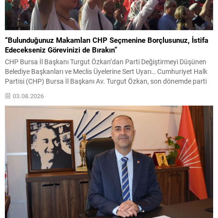
“Bulunduğunuz Makamları CHP Seçmenine Borçlusunuz, İstifa
Edecekseniz Görevinizi de Bırakın”
CHP Bursa İl Başkanı Turgut Özkan’dan Parti Değiştirmeyi Düşünen
Belediye Başkanları ve Meclis Üyelerine Sert Uyarı… Cumhuriyet Halk
Partisi (CHP) Bursa İl Başkanı Av. Turgut Özkan, son dönemde parti
değiştirecekleri yönünde iddialar gündeme gelen belediye başkanları
03.08.2026
ve belediye meclis üyelerine yönelik dikkat çeken, sert ve kapsamlı bir
açıklama yaptı. Özkan,...