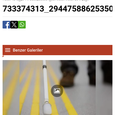
733374313_29447588625350
Benzer Galeriler