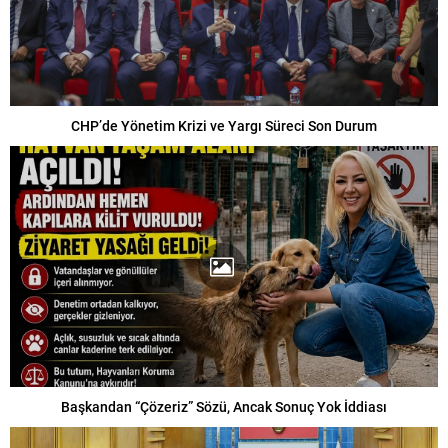
CHP’de Yönetim Krizi ve Yargı Süreci Son Durum
Başkandan “Çözeriz” Sözü, Ancak Sonuç Yok İddiası