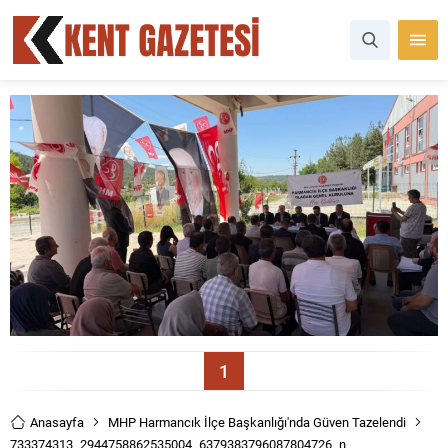
1
Anasayfa
MHP Harmancık İlçe Başkanlığı'nda Güven Tazelendi
733374313_2944758862535004_6379383796087804726_n