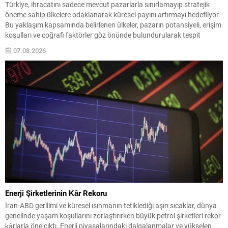
Türkiye, ihracatını sadece mevcut pazarlarla sınırlamayıp stratejik
öneme sahip ülkelere odaklanarak küresel payını artırmayı hedefliyor.
Bu yaklaşım kapsamında belirlenen ülkeler, pazarın potansiyeli, erişim
koşulları ve coğrafi faktörler göz önünde bulundurularak tespit
ediliyor; firmalara ise tanıtım, sipariş karşılama, sektörel heyet desteği
07.08.2026
ve pazaryeri komisyon giderleri gibi çeşitli destekler sağlanıyor.
Hâlihazırda 60...
Enerji Şirketlerinin Kâr Rekoru
İran-ABD gerilimi ve küresel ısınmanın tetiklediği aşırı sıcaklar, dünya
genelinde yaşam koşullarını zorlaştırırken büyük petrol şirketleri rekor
kârlarla öne çıktı. Enerji piyasalarındaki dalgalanmalar ve yükselen