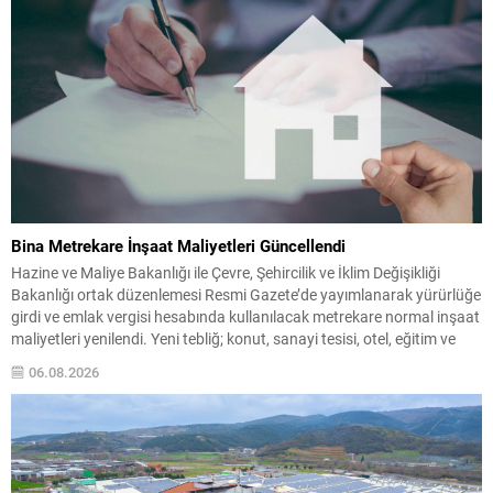
Bina Metrekare İnşaat Maliyetleri Güncellendi
Hazine ve Maliye Bakanlığı ile Çevre, Şehircilik ve İklim Değişikliği
Bakanlığı ortak düzenlemesi Resmi Gazete’de yayımlanarak yürürlüğe
girdi ve emlak vergisi hesabında kullanılacak metrekare normal inşaat
maliyetleri yenilendi. Yeni tebliğ; konut, sanayi tesisi, otel, eğitim ve
sağlık yapıları gibi çok sayıda bina türünün esas alınacak maliyetlerini
06.08.2026
belirliyor. Bu düzenlemeyle, 2027...