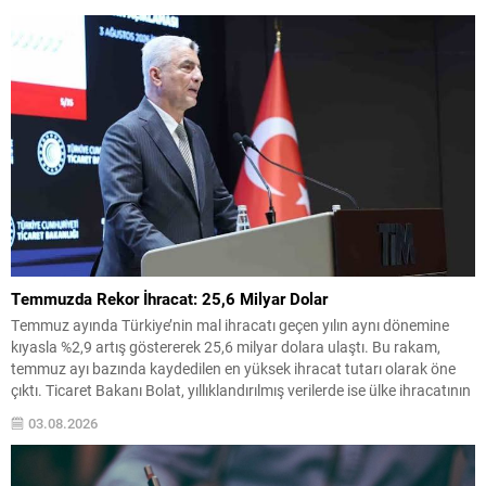
tamamlamıştı; ancak yeni güne alımlarla başladı ve saat...
Temmuzda Rekor İhracat: 25,6 Milyar Dolar
Temmuz ayında Türkiye’nin mal ihracatı geçen yılın aynı dönemine
kıyasla %2,9 artış göstererek 25,6 milyar dolara ulaştı. Bu rakam,
temmuz ayı bazında kaydedilen en yüksek ihracat tutarı olarak öne
çıktı. Ticaret Bakanı Bolat, yıllıklandırılmış verilerde ise ülke ihracatının
278,6 milyar dolara yükselerek şimdiye kadarki en yüksek yıllık mal
03.08.2026
ihracatına ulaştığını...