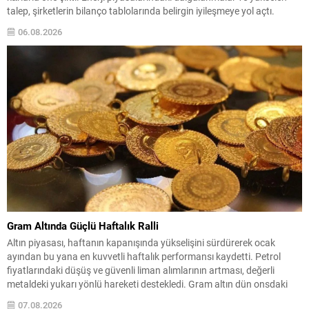
talep, şirketlerin bilanço tablolarında belirgin iyileşmeye yol açtı.
Rafineri marjlarındaki güçlenme ve ham petrol ile doğal gaz
06.08.2026
fiyatlarındaki sıçrama, dev enerji firmalarının üçüncü çeyrek
performanslarını...
Gram Altında Güçlü Haftalık Ralli
Altın piyasası, haftanın kapanışında yükselişini sürdürerek ocak
ayından bu yana en kuvvetli haftalık performansı kaydetti. Petrol
fiyatlarındaki düşüş ve güvenli liman alımlarının artması, değerli
metaldeki yukarı yönlü hareketi destekledi. Gram altın dün onsdaki
sınırlı gerilemeye bağlı satış baskısıyla günü hafif değer kaybıyla
07.08.2026