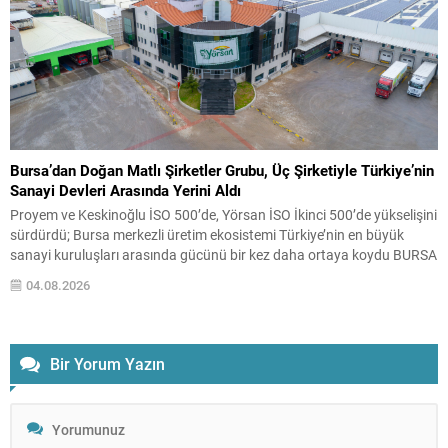
Bursa’dan Doğan Matlı Şirketler Grubu, Üç Şirketiyle Türkiye’nin
Sanayi Devleri Arasında Yerini Aldı
Proyem ve Keskinoğlu İSO 500’de, Yörsan İSO İkinci 500’de yükselişini
sürdürdü; Bursa merkezli üretim ekosistemi Türkiye’nin en büyük
sanayi kuruluşları arasında gücünü bir kez daha ortaya koydu BURSA
– Türkiye’nin köklü sanayi ve tarım-gıda gruplarından biri olan Matlı
04.08.2026
Şirketler Grubu, İstanbul Sanayi Odası (İSO) tarafından açıklanan
“Türkiye’nin 500 Büyük Sanayi...
Bir Yorum Yazın