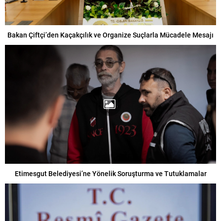
Bakan Çiftçi’den Kaçakçılık ve Organize Suçlarla Mücadele Mesajı
Etimesgut Belediyesi’ne Yönelik Soruşturma ve Tutuklamalar