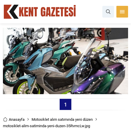
1
Anasayfa
Motosiklet alım satımında yeni düzen
motosiklet-alim-satiminda-yeni-duzen-35RvmcLw.jpg