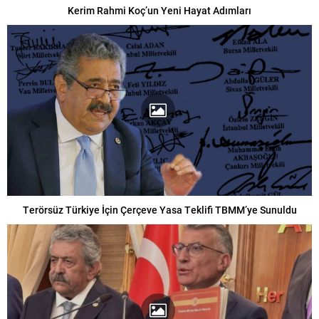
Kerim Rahmi Koç’un Yeni Hayat Adımları
Terörsüz Türkiye İçin Çerçeve Yasa Teklifi TBMM’ye Sunuldu