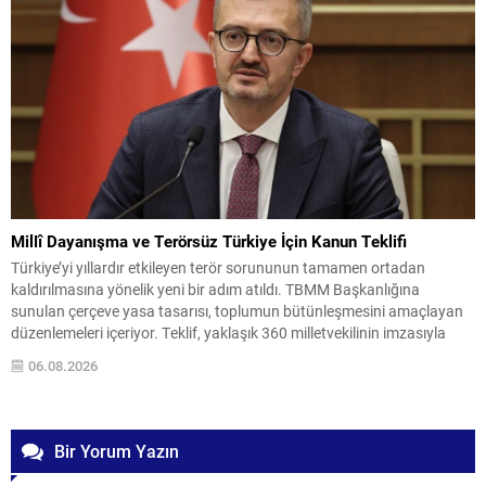
Millî Dayanışma ve Terörsüz Türkiye İçin Kanun Teklifi
Türkiye’yi yıllardır etkileyen terör sorununun tamamen ortadan
kaldırılmasına yönelik yeni bir adım atıldı. TBMM Başkanlığına
sunulan çerçeve yasa tasarısı, toplumun bütünleşmesini amaçlayan
düzenlemeleri içeriyor. Teklif, yaklaşık 360 milletvekilinin imzasıyla
teslim edildi ve İletişim Başkanı Burhanettin Duran tarafından
06.08.2026
kamuoyuna duyuruldu. Meclise Sunulan Teklifin Önemi Burhanettin
Duran, teklifin Millî Dayanışma ve Toplumsal...
Bir Yorum Yazın