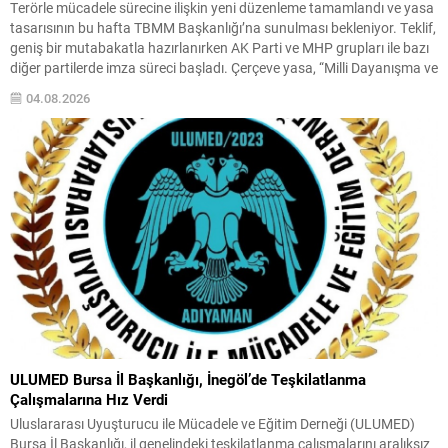
Terörle mücadele sürecine ilişkin yeni düzenleme tamamlandı ve yasa
tasarısının bu hafta TBMM Başkanlığı’na sunulması bekleniyor. Teklif,
geniş bir mutabakatla hazırlanırken AK Parti ve MHP grupları ile bazı
diğer partilerde imza süreci başladı. Çerçeve yasa, “Milli Dayanışma ve
Toplumsal Bütünleşmenin Güçlendirilmesi” başlığıyla hazırlandı.
04.08.2026
MHP’de ilk imzayı Genel Başkan Devlet Bahçeli...
ULUMED Bursa İl Başkanlığı, İnegöl’de Teşkilatlanma
Çalışmalarına Hız Verdi
Uluslararası Uyuşturucu ile Mücadele ve Eğitim Derneği (ULUMED)
Bursa İl Başkanlığı, il genelindeki teşkilatlanma çalışmalarını aralıksız