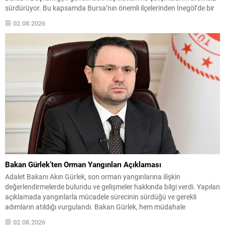
sürdürüyor. Bu kapsamda Bursa’nın önemli ilçelerinden İnegöl’de bir
araya gelen ULUMED Bursa İl Başkanlığı yönetimi, ilçenin önde gelen
02.08.2026
isimleri, kanaat önderleri ve çeşitli kesimlerden temsilcilerle kapsamlı
bir istişare toplantısı gerçekleştirdi. Toplantıda, İnegöl İlçe
Teşkilatı’nın...
Bakan Gürlek’ten Orman Yangınları Açıklaması
Adalet Bakanı Akın Gürlek, son orman yangınlarına ilişkin
değerlendirmelerde bulundu ve gelişmeler hakkında bilgi verdi. Yapılan
açıklamada yangınlarla mücadele sürecinin sürdüğü ve gerekli
adımların atıldığı vurgulandı. Bakan Gürlek, hem müdahale
koordinasyonunun hem de zarar gören bölgelere yönelik destek
02.08.2026