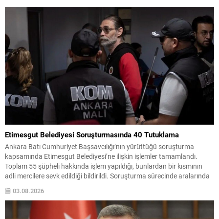
programlarının öncelikli olduğuna dikkat çekti. Konuyla ilgili alınan
tedbirlerin ve yürütülen çalışmaların...
Etimesgut Belediyesi Soruşturmasında 40 Tutuklama
Ankara Batı Cumhuriyet Başsavcılığı’nın yürüttüğü soruşturma
kapsamında Etimesgut Belediyesi’ne ilişkin işlemler tamamlandı.
Toplam 55 şüpheli hakkında işlem yapıldığı, bunlardan bir kısmının
adli mercilere sevk edildiği bildirildi. Soruşturma sürecinde aralarında
Etimesgut Belediye Başkanı Erdal Beşikçioğlu’nun da bulunduğu 43
03.08.2026
şüpheli, tutuklama talebiyle nöbetçi sulh ceza hakimliğine sevk edildi.
Diğer 10 kişi için...