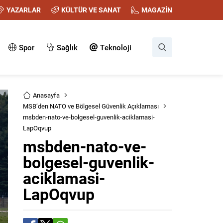
YAZARLAR
KÜLTÜR VE SANAT
MAGAZİN
Spor
Sağlık
Teknoloji
Anasayfa
MSB’den NATO ve Bölgesel Güvenlik Açıklaması
msbden-nato-ve-bolgesel-guvenlik-aciklamasi-
LapOqvup
msbden-nato-ve-
bolgesel-guvenlik-
aciklamasi-
LapOqvup