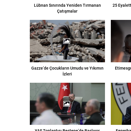
Lübnan Sınırında Yeniden Tırmanan
25 Eyalet
Çatışmalar
Gazze’de Çocukların Umudu ve Yıkımın
Etimesgu
İzleri
YAŞ Toplantısı Beştepe’de Başlıyor
Fenerba