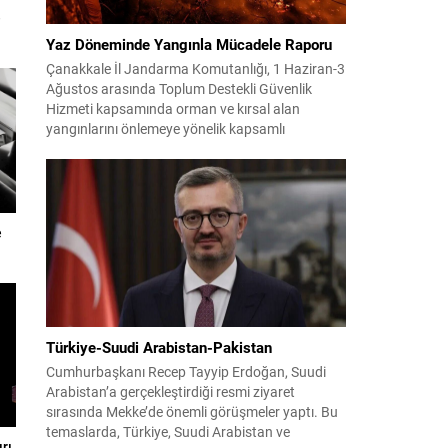
e
Yaz Döneminde Yangınla Mücadele Raporu
Çanakkale İl Jandarma Komutanlığı, 1 Haziran-3
Ağustos arasında Toplum Destekli Güvenlik
Hizmeti kapsamında orman ve kırsal alan
yangınlarını önlemeye yönelik kapsamlı
bilgilendirme çalışmaları yürüttü. On iki ilçede
görev yapan 178 tim ve 742 personel, sahada
aktif olarak halkı bilinçlendirdi ve denetim
faaliyetleri gerçekleştirdi. Faaliyetler esnasında
bin 315 biçerdöver ve balya...
e
Türkiye-Suudi Arabistan-Pakistan
Cumhurbaşkanı Recep Tayyip Erdoğan, Suudi
Arabistan’a gerçekleştirdiği resmi ziyaret
sırasında Mekke’de önemli görüşmeler yaptı. Bu
temaslarda, Türkiye, Suudi Arabistan ve
rı