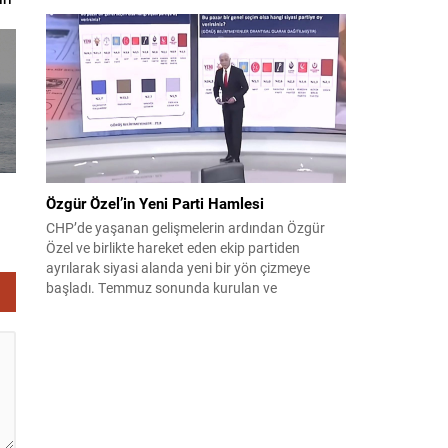
Pakistan arasında savunma alanında yeni bir iş
birliği çerçevesi oluşturuldu. Ziyaretin en somut
çıktısı, üç ülkenin imza attığı Mekke Ortak
Savunma Anlaşması oldu. Anlaşma; ortak
güvenlik yaklaşımıyla bölgesel barış, istikrar...
Özgür Özel’in Yeni Parti Hamlesi
CHP’de yaşanan gelişmelerin ardından Özgür
Özel ve birlikte hareket eden ekip partiden
ayrılarak siyasi alanda yeni bir yön çizmeye
başladı. Temmuz sonunda kurulan ve
kamuoyunda “Yeni Parti” olarak anılan oluşum,
kısa sürede muhalif medyanın gündemine girdi.
Kuruluşun hemen ardından bazı anket sonuçları
kamuoyuna yansıyınca, partinin tabanda karşılık
bulduğu iddiaları gündemi...