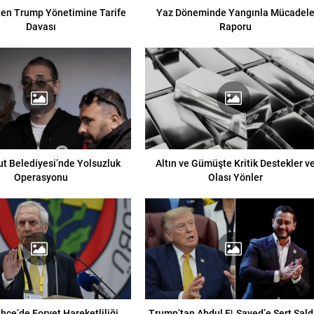
ten Trump Yönetimine Tarife
Yaz Döneminde Yangınla Mücadel
Davası
Raporu
t Belediyesi’nde Yolsuzluk
Altın ve Gümüşte Kritik Destekler v
Operasyonu
Olası Yönler
hçe’de Forvet Hareketliliği
Trump’tan Abdul El‑Sayed’e Sert Saldı