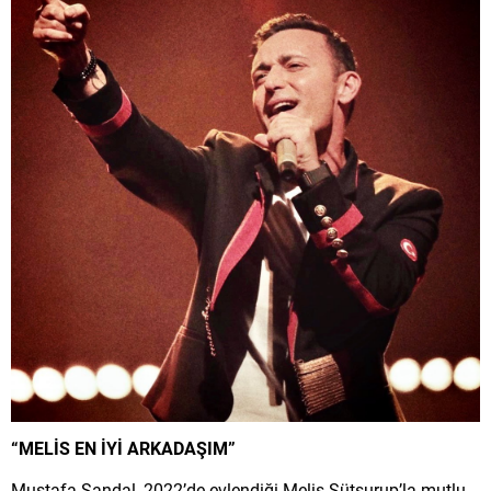
“MELİS EN İYİ ARKADAŞIM”
Mustafa Sandal, 2022’de evlendiği Melis Sütşurup’la mutlu