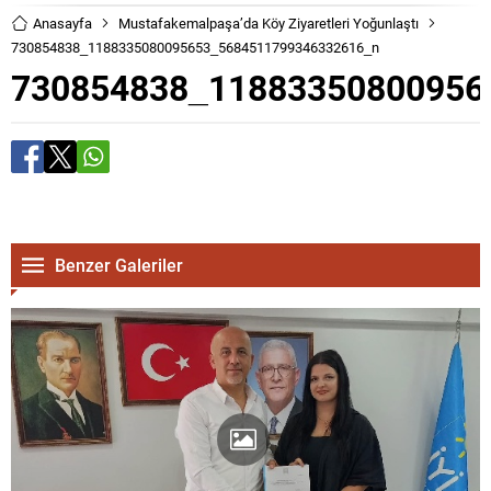
Anasayfa
Mustafakemalpaşa’da Köy Ziyaretleri Yoğunlaştı
730854838_1188335080095653_5684511799346332616_n
730854838_11883350800956
Benzer Galeriler