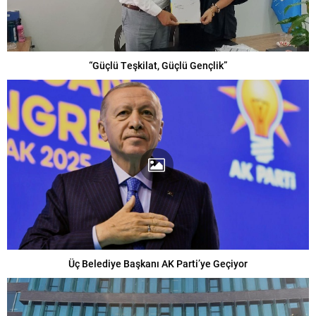
“Güçlü Teşkilat, Güçlü Gençlik”
Üç Belediye Başkanı AK Parti’ye Geçiyor