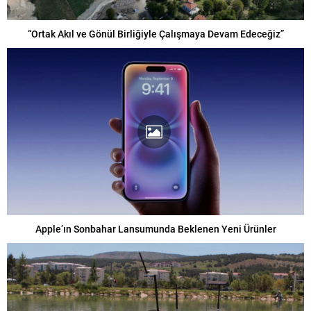
“Ortak Akıl ve Gönül Birliğiyle Çalışmaya Devam Edeceğiz”
Apple’ın Sonbahar Lansumunda Beklenen Yeni Ürünler