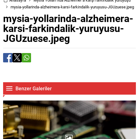
mysia-yollarinda-alzheimera-karsi-farkindalik-yuruyusu-JGUzuese.jpeg
mysia-yollarinda-alzheimera-
karsi-farkindalik-yuruyusu-
JGUzuese.jpeg
Benzer Galeriler