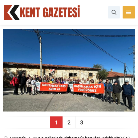
1
2
3
Anasayfa
Mysia Yolları’nda Alzheimer’a karşı farkındalık yürüyüşü