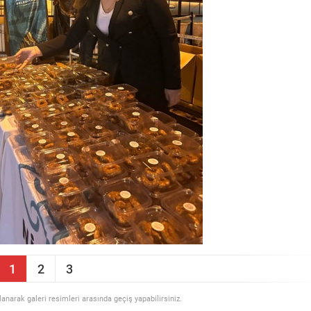
1
2
3
llanarak galeri resimleri arasında geçiş yapabilirsiniz.