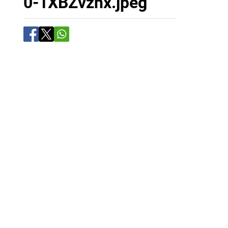
0-1XBZvznx.jpeg