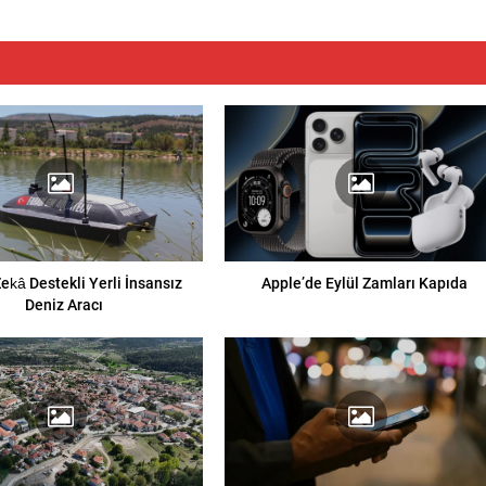
ekâ Destekli Yerli İnsansız
Apple’de Eylül Zamları Kapıda
Deniz Aracı