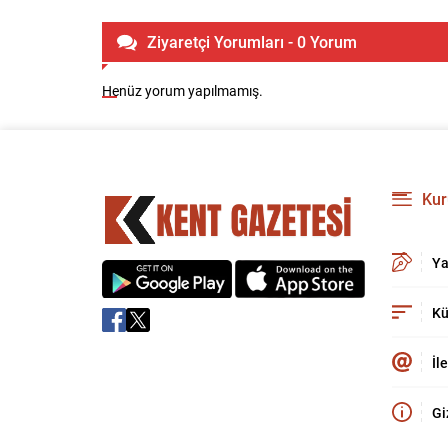
Ziyaretçi Yorumları - 0 Yorum
Henüz yorum yapılmamış.
Kur
Ya
Kü
İl
Gi