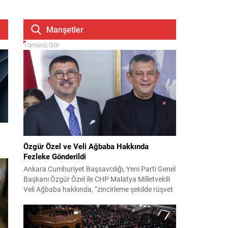
Manşetler
Tümünü Gör
Özgür Özel ve Veli Ağbaba Hakkında
Fezleke Gönderildi
Ankara Cumhuriyet Başsavcılığı, Yeni Parti Genel
Başkanı Özgür Özel ile CHP Malatya Milletvekili
Veli Ağbaba hakkında, “zincirleme şekilde rüşvet
almak” suçlamasıyla düzenlenen fezlekeleri
Adalet Bakanlığı’na sevk etti. Fezlekeler, 31 Mart
2024 yerel seçimleri ve 4-5 Kasım 2023’teki CHP