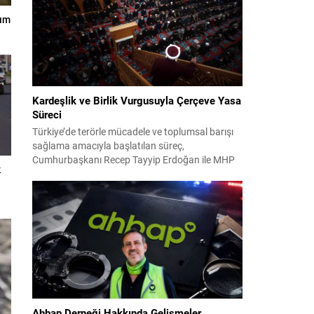
38. Olağan Kurultayı sürecine ilişkin iddiaları
kapsıyor. Daha önce Antalya ve İstanbul...
nım
Kardeşlik ve Birlik Vurgusuyla Çerçeve Yasa
Süreci
Türkiye’de terörle mücadele ve toplumsal barışı
sağlama amacıyla başlatılan süreç,
Cumhurbaşkanı Recep Tayyip Erdoğan ile MHP
k
Lideri Devlet Bahçeli’nin ortak girişimleriyle yeni
bir döneme girdi. Yaklaşık iki yıldır devam eden
çalışmaların ardından şimdi sürecin yasal zemini,
12 maddelik bir çerçeve yasa ile şekillendiriliyor.
Bugün komisyonda görüşülecek olan bu yasa
taslağı,...
Ahbap Derneği Hakkında Gelişmeler