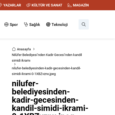
YAZARLAR
KÜLTÜR VE SANAT
MAGAZİN
Spor
Sağlık
Teknoloji
Anasayfa
Nilüfer Belediyesi’nden Kadir Gecesi’nden kandil
simidi ikramı
nilufer-belediyesinden-kadir-gecesinden-kandil-
simidi-ikrami-0-1XBZvznx.jpeg
nilufer-
belediyesinden-
kadir-gecesinden-
kandil-simidi-ikrami-