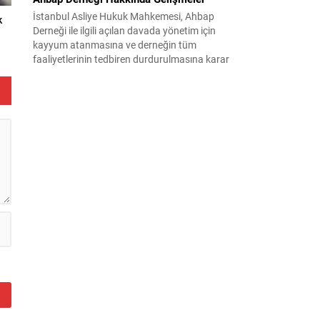
İstanbul Asliye Hukuk Mahkemesi, Ahbap
k
Derneği ile ilgili açılan davada yönetim için
kayyum atanmasına ve derneğin tüm
faaliyetlerinin tedbiren durdurulmasına karar
verdi. Daha önce mali denetim amaçlı kayyum
kararı verilmiş olup son adım doğrudan yönetime
ilişkin bir tedbir niteliği taşıyor. İstanbul Emniyet
Müdürlüğü Mali Suçlarla Mücadele Şube
Müdürlüğü ve İstanbul...