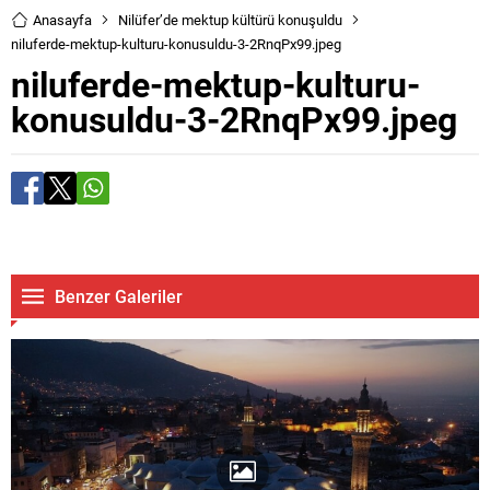
Anasayfa
Nilüfer’de mektup kültürü konuşuldu
niluferde-mektup-kulturu-konusuldu-3-2RnqPx99.jpeg
niluferde-mektup-kulturu-
konusuldu-3-2RnqPx99.jpeg
Benzer Galeriler