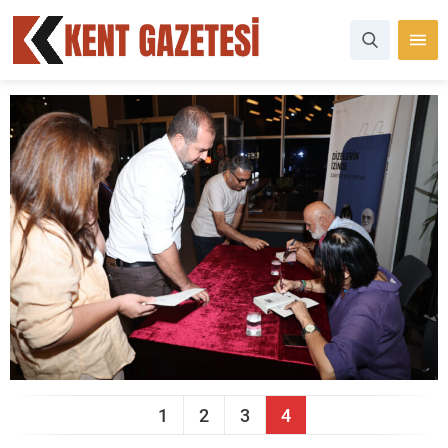
1
2
3
4