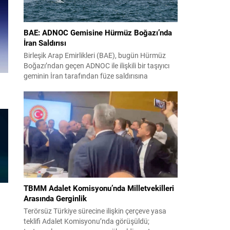
BAE: ADNOC Gemisine Hürmüz Boğazı’nda
İran Saldırısı
Birleşik Arap Emirlikleri (BAE), bugün Hürmüz
Boğazı’ndan geçen ADNOC ile ilişkili bir taşıyıcı
geminin İran tarafından füze saldırısına
uğradığını duyurdu. Yetkililer olayın kontrol altına
alındığını bildirirken saldırıyı kınadı ve Tahran’ı
korsanlıkla suçladı. WAM ajansının aktardığı ilk
açıklamada, ADNOC’a ait bir geminin sabah
saatlerinde hedef alındığı belirtildi; ilerleyen
dakikalarda ise BAE...
TBMM Adalet Komisyonu’nda Milletvekilleri
s
Arasında Gerginlik
Terörsüz Türkiye sürecine ilişkin çerçeve yasa
teklifi Adalet Komisyonu’nda görüşüldü;