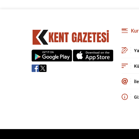
Kur
Ya
Kü
İl
Gi