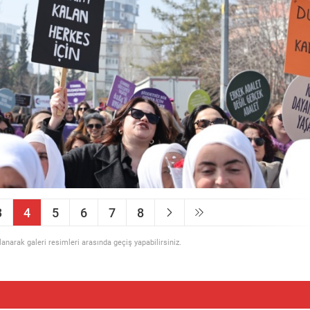
3
4
5
6
7
8
llanarak galeri resimleri arasında geçiş yapabilirsiniz.