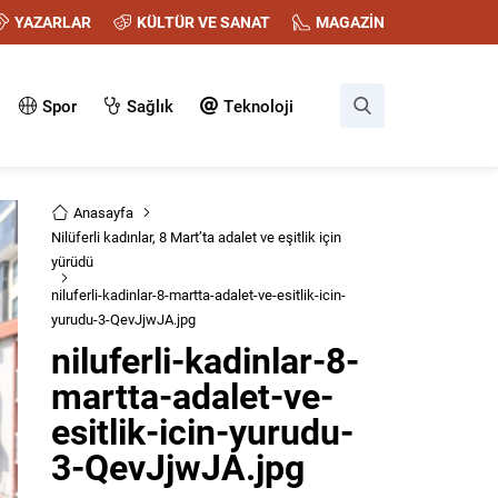
YAZARLAR
KÜLTÜR VE SANAT
MAGAZİN
Spor
Sağlık
Teknoloji
Anasayfa
Nilüferli kadınlar, 8 Mart’ta adalet ve eşitlik için
yürüdü
niluferli-kadinlar-8-martta-adalet-ve-esitlik-icin-
yurudu-3-QevJjwJA.jpg
niluferli-kadinlar-8-
martta-adalet-ve-
esitlik-icin-yurudu-
3-QevJjwJA.jpg