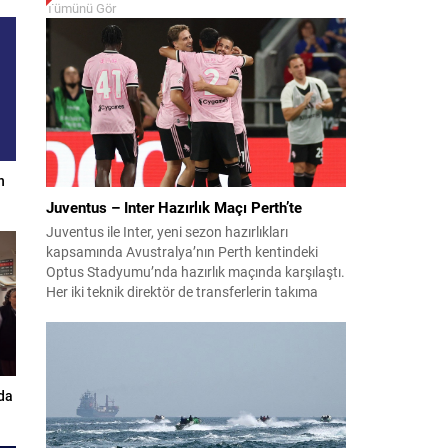
Tümünü Gör
n
Juventus – Inter Hazırlık Maçı Perth’te
Juventus ile Inter, yeni sezon hazırlıkları
kapsamında Avustralya’nın Perth kentindeki
Optus Stadyumu’nda hazırlık maçında karşılaştı.
Her iki teknik direktör de transferlerin takıma
uyumunu ve oyuncuların fiziksel durumunu
değerlendirmek için bu mücadeleyi kritik bir
prova olarak kullandı. Karşılaşmada iki Türk
futbolcu sahada yer aldı: Juventus’ta Kenan
Yıldız ilk 11’de görev alırken,...
da