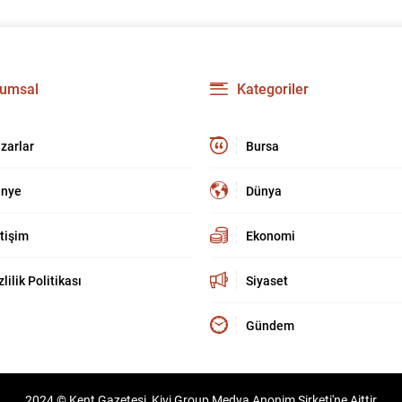
umsal
Kategoriler
zarlar
Bursa
nye
Dünya
etişim
Ekonomi
zlilik Politikası
Siyaset
Gündem
2024 © Kent Gazetesi, Kivi Group Medya Anonim Şirketi'ne Aittir