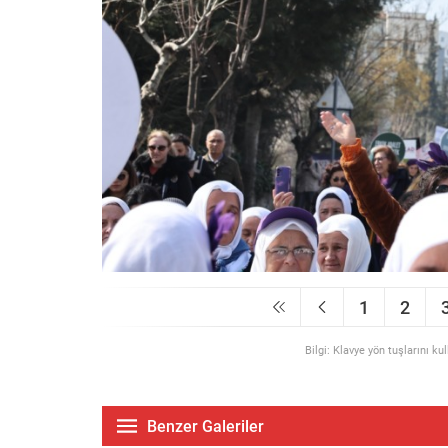
1
2
Bilgi: Klavye yön tuşlarını ku
Benzer Galeriler