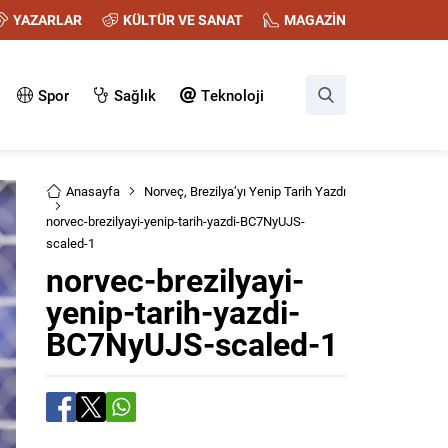
YAZARLAR
KÜLTÜR VE SANAT
MAGAZİN
Spor
Sağlık
Teknoloji
Anasayfa
Norveç, Brezilya’yı Yenip Tarih Yazdı
norvec-brezilyayi-yenip-tarih-yazdi-BC7NyUJS-
scaled-1
norvec-brezilyayi-
yenip-tarih-yazdi-
BC7NyUJS-scaled-1