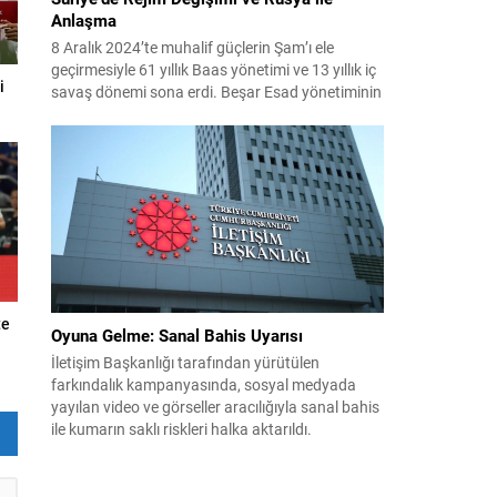
Anlaşma
8 Aralık 2024’te muhalif güçlerin Şam’ı ele
geçirmesiyle 61 yıllık Baas yönetimi ve 13 yıllık iç
i
savaş dönemi sona erdi. Beşar Esad yönetiminin
çöküşü sonrası ülke, ağır bir yara ve siyasi
boşlukla karşı karşıya kaldı; Esad ise destekçisi
Rusya’ya sığındı. Yeni dönemde Suriye, barış ve
normalleşme adımları atarken Rusya ile...
te
Oyuna Gelme: Sanal Bahis Uyarısı
İletişim Başkanlığı tarafından yürütülen
farkındalık kampanyasında, sosyal medyada
yayılan video ve görseller aracılığıyla sanal bahis
ile kumarın saklı riskleri halka aktarıldı.
Hazırlanan materyallerde, hızlı ve zahmetsiz
kazanç vaadiyle kişiler nasıl sisteme çekildiği
örneklerle anlatıldı. Çalışmada, bahis ve kumarın