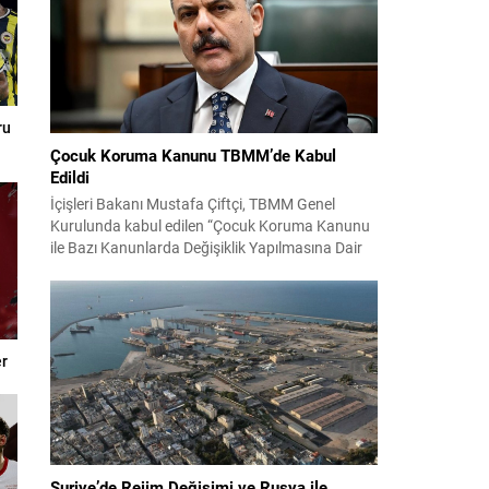
ru
Çocuk Koruma Kanunu TBMM’de Kabul
Edildi
İçişleri Bakanı Mustafa Çiftçi, TBMM Genel
Kurulunda kabul edilen “Çocuk Koruma Kanunu
ile Bazı Kanunlarda Değişiklik Yapılmasına Dair
Kanun Teklifi” hakkında sosyal medya
hesabından açıklama yaptı. Bakan Çiftçi,
çocukları kötülüğe terk etmeyeceklerini
vurgulayarak, her çocuğun korunmasının
toplumun geleceğine yapılan yatırım olduğunu
er
belirtti. Çiftçi, devletin bu düzenlemeyle sadece
ceza vermekle kalmayacağını;...
Suriye’de Rejim Değişimi ve Rusya ile