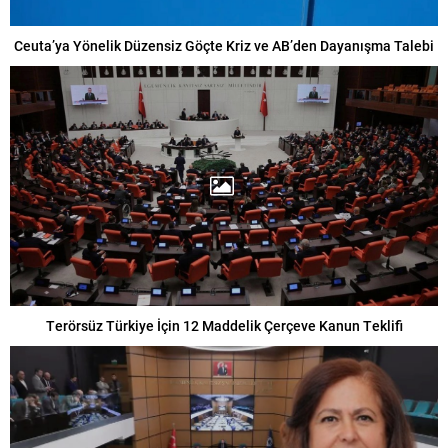
Ceuta’ya Yönelik Düzensiz Göçte Kriz ve AB’den Dayanışma Talebi
Terörsüz Türkiye İçin 12 Maddelik Çerçeve Kanun Teklifi