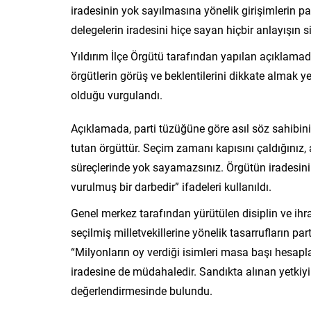
iradesinin yok sayılmasına yönelik girişimlerin par
delegelerin iradesini hiçe sayan hiçbir anlayışın 
Yıldırım İlçe Örgütü tarafından yapılan açıklamad
örgütlerin görüş ve beklentilerini dikkate almak 
olduğu vurgulandı.
Açıklamada, parti tüzüğüne göre asıl söz sahibini
tutan örgüttür. Seçim zamanı kapısını çaldığınız,
süreçlerinde yok sayamazsınız. Örgütün iradesini
vurulmuş bir darbedir” ifadeleri kullanıldı.
Genel merkez tarafından yürütülen disiplin ve ihra
seçilmiş milletvekillerine yönelik tasarrufların part
“Milyonların oy verdiği isimleri masa başı hesapl
iradesine de müdahaledir. Sandıkta alınan yetkiyi
değerlendirmesinde bulundu.