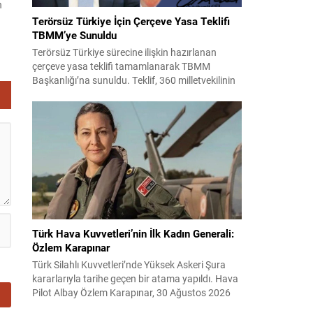
n
Terörsüz Türkiye İçin Çerçeve Yasa Teklifi
rı…
TBMM’ye Sunuldu
Terörsüz Türkiye sürecine ilişkin hazırlanan
de
çerçeve yasa teklifi tamamlanarak TBMM
Başkanlığı’na sunuldu. Teklif, 360 milletvekilinin
imzasını taşıyor ve AK Parti, MHP, DEM Parti,
CHP ile Yeni Yol grubundan milletvekillerinin
desteğiyle hazırlandı. Çerçeve düzenleme kısa
süre içinde Adalet Komisyonu’nda görüşülecek
ve Genel Kurul gündemine alınması bekleniyor.
Teklifin TBMM’de ele alınmasıyla süreçte...
Türk Hava Kuvvetleri’nin İlk Kadın Generali:
Özlem Karapınar
Türk Silahlı Kuvvetleri’nde Yüksek Askeri Şura
kararlarıyla tarihe geçen bir atama yapıldı. Hava
Pilot Albay Özlem Karapınar, 30 Ağustos 2026
itibarıyla tuğgeneral rütbesine yükselerek Türk