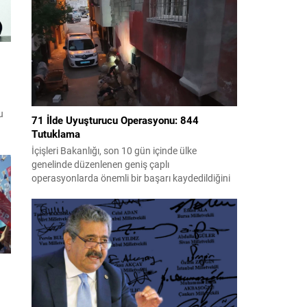
yılında Şırnak Gabar’da yapılan çalışmalar
neticesinde Cumhuriyet tarihinin en büyük petrol
keşfi gerçekleştirildi ve üretime alınan...
e
u
71 İlde Uyuşturucu Operasyonu: 844
Tutuklama
İçişleri Bakanlığı, son 10 gün içinde ülke
uğu
genelinde düzenlenen geniş çaplı
operasyonlarda önemli bir başarı kaydedildiğini
kin
açıkladı. Operasyonlarda çok sayıda uyuşturucu
n,
madde ele geçirilirken, yüzlerce şüpheli gözaltına
alındı. Emniyet Genel Müdürlüğü Narkotik
Suçlarla Mücadele Başkanlığı ile Cumhuriyet
Başsavcılıkları koordinasyonunda yürütülen
çalışmalarda, 71 ilde uyuşturucu ticareti
yapanlara yönelik eş zamanlı müdahaleler...