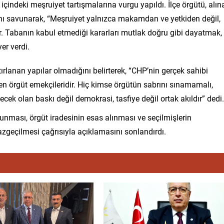
çindeki meşruiyet tartışmalarına vurgu yapıldı. İlçe örgütü, alın
ğını savunarak, “Meşruiyet yalnızca makamdan ve yetkiden değil,
. Tabanın kabul etmediği kararları mutlak doğru gibi dayatmak,
er verdi.
rlanan yapılar olmadığını belirterek, “CHP’nin gerçek sahibi
en örgüt emekçileridir. Hiç kimse örgütün sabrını sınamamalı,
cek olan baskı değil demokrasi, tasfiye değil ortak akıldır” dedi.
orunması, örgüt iradesinin esas alınması ve seçilmişlerin
geçilmesi çağrısıyla açıklamasını sonlandırdı.