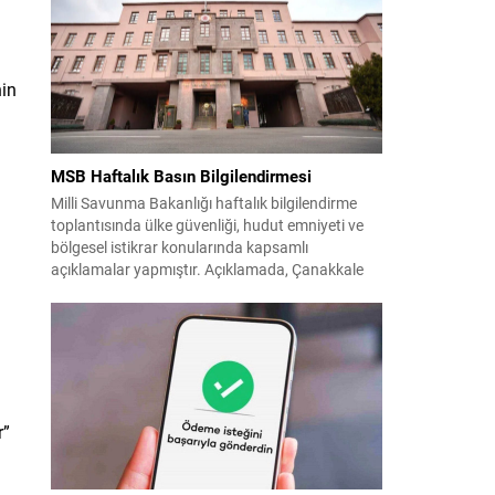
Kaybettiklerimizin anısına, yaşamları boyunca
üretip bıraktıkları eserler ve katkılar yeniden
hatırlanıyor; sanat dünyasının hafızasında
kalıcı...
nin
MSB Haftalık Basın Bilgilendirmesi
Milli Savunma Bakanlığı haftalık bilgilendirme
toplantısında ülke güvenliği, hudut emniyeti ve
bölgesel istikrar konularında kapsamlı
açıklamalar yapmıştır. Açıklamada, Çanakkale
Anafartalar Zaferi’nin 111. yıldönümü ile Kıbrıs
ve 1974 harekâtlarına dair şehit ve gaziler
anmaları vurgulanmış; kahraman şehitlerimize
rahmet ve minnet dileği tekrarlanmıştır. Türk
Silahlı Kuvvetleri’nin terörle mücadeledeki
kararlılığı ve hudut güvenliğinde...
r”