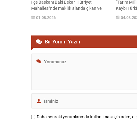
İlçe Başkanı Baki Bekar, Hürriyet
“Tarım Mill
Mahallesi’nde makilik alanda çıkan ve
Kaybı Türki
kısa sürede büyüyerek yerleşim alanlarını
Ediyor” Saa
01.08.2026
04.08.20
tehdit eden yangının ardından çok sert
Yardımcısı 
açıklamalarda bulundu. Yangının ilk
Başkanlığı 
anlarından itibaren bölgede incelemelerde
Gündem Ana
bulunduklarını belirten Bekar, müdahale
2026)” kap
Bir Yorum Yazın
sürecinde ciddi koordinasyon eksiklikleri
ilişkin kap
ve hazırlık yetersizlikleri yaşandığını öne
bulundu. Ta
sürerek yetkilileri eleştirdi....
artan üretim
Daha sonraki yorumlarımda kullanılması için adım, e-p