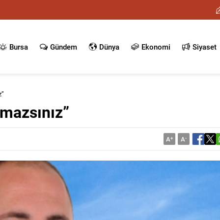
Bursa
Gündem
Dünya
Ekonomi
Siyaset
z”
amazsınız”
A
+
A
-