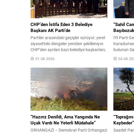
CHP’den İstifa Eden 3 Belediye
“Sahil Ca
Başkanı AK Parti’de
Başıbozukl
Partiler arasındaki geçişler sürüyor; yerel
İYİ Parti G
siyasetteki dengeler yeniden şekilleniyor.
Karaduman
CHP’den ayrılan bazı belediye başkanları,
bulunan Sa
yeni adres olarak AK Parti’yi tercih etti.
yaşandığını 
01.08.2026
04.08.20
Bugün Haliç Kongre Merkezi’nde
kapsamlı bi
gerçekleşen törenle, üç belediye başkanı
Karaduman,
AK Parti’ye katılımını ilan etti ve partinin
devam eden
İstanbul teşkilatıyla buluştu. Katılımlar ve
günlük yaşa
tören detayları CHP’den ayrılarak AK
savunarak, 
Parti’ye geçen isimler:...
çözümler ür
en yoğun bö
Kumsal...
“Hazırız Denildi, Ama Yangında Ne
“Toprağın
Uçak Vardı Ne Yeterli Müdahale”
Kaybeder”
ORHANGAZİ – Demokrat Parti Orhangazi
Saadet Par