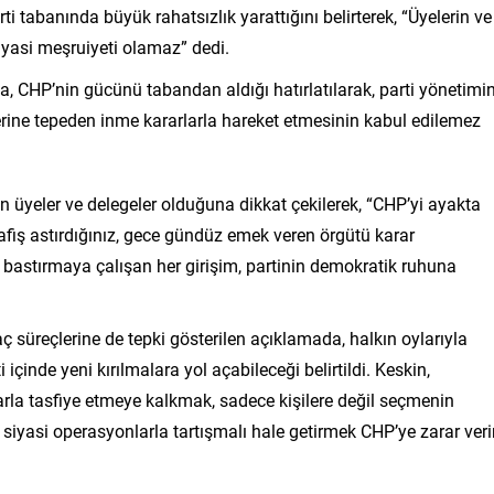
ti tabanında büyük rahatsızlık yarattığını belirterek, “Üyelerin ve
siyasi meşruiyeti olamaz” dedi.
a, CHP’nin gücünü tabandan aldığı hatırlatılarak, parti yönetimi
yerine tepeden inme kararlarla hareket etmesinin kabul edilemez
n üyeler ve delegeler olduğuna dikkat çekilerek, “CHP’yi ayakta
 afiş astırdığınız, gece gündüz emek veren örgütü karar
 bastırmaya çalışan her girişim, partinin demokratik ruhuna
ç süreçlerine de tepki gösterilen açıklamada, halkın oylarıyla
i içinde yeni kırılmalara yol açabileceği belirtildi. Keskin,
arla tasfiye etmeye kalkmak, sadece kişilere değil seçmenin
 siyasi operasyonlarla tartışmalı hale getirmek CHP’ye zarar veri