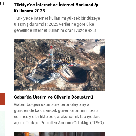
an
Türkiye’de İnternet ve İnternet Bankacılığı
Kullanımı 2025
Türkiye’de internet kullanımı yüksek bir düzeye
ulaşmış durumda; 2025 verilerine göre ülke
genelinde internet kullanım oranı yüzde 92,3
olarak saptandı. Bu yaygınlığın bir sonucu
olarak, çevrimiçi bankacılık dahil olmak üzere
dijital hizmetlerin kullanımında belirgin bir artış
gözleniyor. Son yıllarda mobil cihazların ve
bankaların dijital çözümlerinin yaygınlaşması,
bankacılık işlemlerinin daha hızlı...
Gabar’da Üretim ve Güvenin Dönüşümü
Gabar bölgesi uzun süre terör olaylarıyla
gündemde kaldı; ancak güven ortamının tesis
edilmesiyle birlikte bölge, ekonomik faaliyetlere
açıldı. Türkiye Petrolleri Anonim Ortaklığı (TPAO)
burada rahatça sismik ve sondaj çalışmaları
yürüterek saha potansiyelini değerlendirdi. 2021