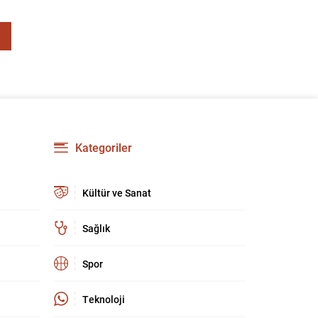
Hava Kuvvetleri’nde general rütbesine erişen ilk
kadın subay oldu. Bu terfi, kadınların askeri
komuta kademelerindeki temsiliyetinin
güçlenmesi açısından önemli bir işaret niteliği
taşıyor. YAŞ toplantısında...
Kategoriler
Kültür ve Sanat
Sağlık
Spor
Teknoloji