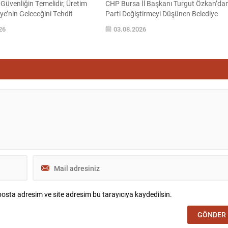
i Güvenliğin Temelidir, Üretim
CHP Bursa İl Başkanı Turgut Özkan’da
ye’nin Geleceğini Tehdit
Parti Değiştirmeyi Düşünen Belediye
det Partisi Bursa İl Başkan
Başkanları ve Meclis Üyelerine Sert Uya
26
03.08.2026
Nebi Yurtsever, Sosyal İşler
Cumhuriyet Halk Partisi (CHP) Bursa İl
tarafından hazırlanan “Sosyal
Başkanı Av. Turgut Özkan, son dönem
liz Raporu (03-10 Ağustos
parti değiştirecekleri yönünde iddialar
samında Türkiye tarımına
gündeme gelen belediye başkanları ve
samlı değerlendirmelerde
belediye meclis üyelerine yönelik dikkat
rım arazilerindeki daralma,
çeken, sert ve kapsamlı bir açıklama
 maliyetleri, kuraklık, su...
yaptı. Özkan,...
osta adresim ve site adresim bu tarayıcıya kaydedilsin.