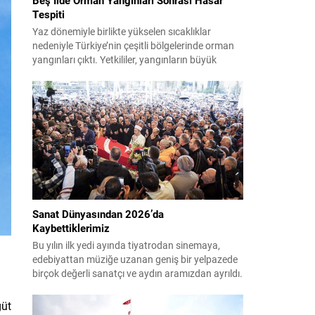
Tespiti
Yaz dönemiyle birlikte yükselen sıcaklıklar
nedeniyle Türkiye’nin çeşitli bölgelerinde orman
yangınları çıktı. Yetkililer, yangınların büyük
ölçüde kontrol altına alınmasına rağmen riskin
sürmesi nedeniyle vatandaşları dikkatli olmaya
çağırıyor. Çevre, Şehircilik ve İklim Değişikliği
Bakanı Murat Kurum, beş ilde yapılan hasar
tespitlerinin sonuçlarını paylaştı ve etkilenenlerin
yanında olunacağını vurguladı. Kayıtlar ve
tespit...
Sanat Dünyasından 2026’da
Kaybettiklerimiz
Bu yılın ilk yedi ayında tiyatrodan sinemaya,
edebiyattan müziğe uzanan geniş bir yelpazede
birçok değerli sanatçı ve aydın aramızdan ayrıldı.
Her biri kendi alanında iz bırakan isimlerin vefatı,
kültür ve sanat camiasında derin üzüntü yarattı.
güt