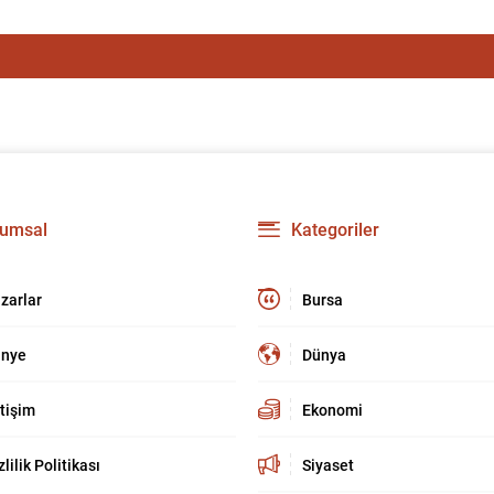
umsal
Kategoriler
zarlar
Bursa
nye
Dünya
etişim
Ekonomi
zlilik Politikası
Siyaset