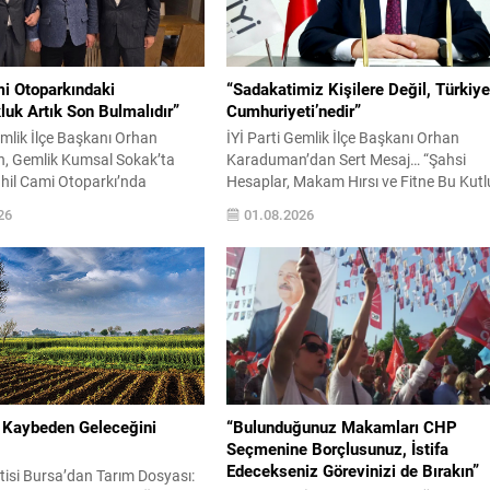
mi Otoparkındaki
“Sadakatimiz Kişilere Değil, Türkiy
uk Artık Son Bulmalıdır”
Cumhuriyeti’nedir”
emlik İlçe Başkanı Orhan
İYİ Parti Gemlik İlçe Başkanı Orhan
, Gemlik Kumsal Sokak’ta
Karaduman’dan Sert Mesaj… “Şahsi
hil Cami Otoparkı’nda
Hesaplar, Makam Hırsı ve Fitne Bu Kutl
belirttiği düzensizliklere ilişkin
Davaya Zarar Veremez” GEMLİK – İYİ
26
01.08.2026
r basın açıklaması yaptı.
Parti Gemlik İlçe Başkanı Orhan
 otoparkta uzun süredir
Karaduman, Türkiye’nin içinde bulund
 sorunların vatandaşların
siyasi sürece ve parti teşkilatlarında
mını olumsuz etkilediğini
yaşandığını ifade ettiği tartışmalara iliş
Gemlik Belediyesi’ni kalıcı
sert açıklamalarda bulundu. Karaduma
etmeye davet etti. Gemlik’in
açıklamasında terörle mücadele, milli...
lgelerinden biri olan
ı Kaybeden Geleceğini
“Bulunduğunuz Makamları CHP
Seçmenine Borçlusunuz, İstifa
Edecekseniz Görevinizi de Bırakın”
tisi Bursa’dan Tarım Dosyası: