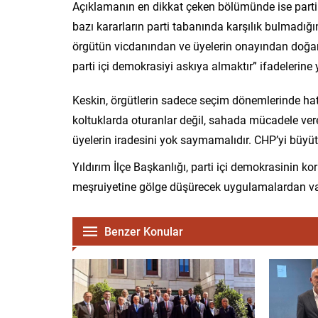
Açıklamanın en dikkat çeken bölümünde ise parti i
bazı kararların parti tabanında karşılık bulmadı
örgütün vicdanından ve üyelerin onayından doğar
parti içi demokrasiyi askıya almaktır” ifadelerine y
Keskin, örgütlerin sadece seçim dönemlerinde hatı
koltuklarda oturanlar değil, sahada mücadele ver
üyelerin iradesini yok saymamalıdır. CHP’yi büyüte
Yıldırım İlçe Başkanlığı, parti içi demokrasinin k
meşruiyetine gölge düşürecek uygulamalardan vaz
Benzer Konular