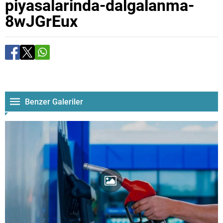
piyasalarinda-dalgalanma-
8wJGrEux
Benzer Galeriler