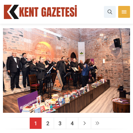
1
2
3
4