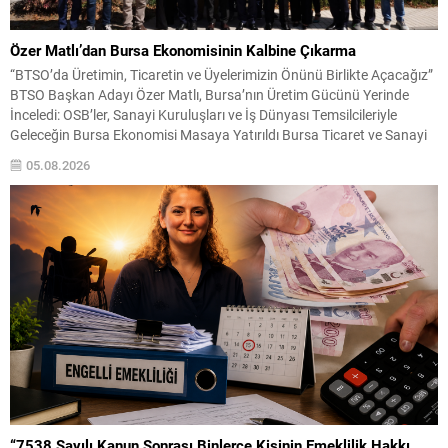
Özer Matlı’dan Bursa Ekonomisinin Kalbine Çıkarma
“BTSO’da Üretimin, Ticaretin ve Üyelerimizin Önünü Birlikte Açacağız”
BTSO Başkan Adayı Özer Matlı, Bursa’nın Üretim Gücünü Yerinde
İnceledi: OSB’ler, Sanayi Kuruluşları ve İş Dünyası Temsilcileriyle
Geleceğin Bursa Ekonomisi Masaya Yatırıldı Bursa Ticaret ve Sanayi
Odası (BTSO) Başkan Adayı Özer Matlı, Bursa ekonomisinin üretim
05.08.2026
damarlarını oluşturan önemli sanayi bölgeleri ve iş...
“7538 Sayılı Kanun Sonrası Binlerce Kişinin Emeklilik Hakkı