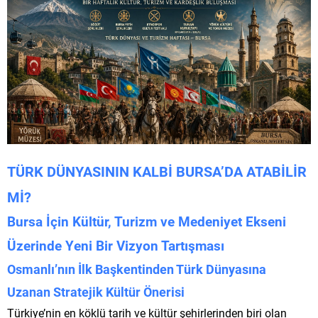
TÜRK DÜNYASININ KALBİ BURSA’DA ATABİLİR
Mİ?
Bursa İçin Kültür, Turizm ve Medeniyet Ekseni
Üzerinde Yeni Bir Vizyon Tartışması
Osmanlı’nın İlk Başkentinden Türk Dünyasına
Uzanan Stratejik Kültür Önerisi
Türkiye’nin en köklü tarih ve kültür şehirlerinden biri olan