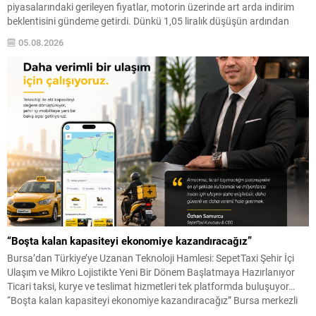
piyasalarındaki gerileyen fiyatlar, motorin üzerinde art arda indirim
beklentisini gündeme getirdi. Dünkü 1,05 liralık düşüşün ardından
gece yarısından itibaren motorinin litre fiyatında yeni bir indirim daha
05.08.2026
uygulanması bekleniyor. Yetkililer, pompaya yansıma kararını resmi...
“Boşta kalan kapasiteyi ekonomiye kazandıracağız”
Bursa’dan Türkiye’ye Uzanan Teknoloji Hamlesi: SepetTaxi Şehir İçi
Ulaşım ve Mikro Lojistikte Yeni Bir Dönem Başlatmaya Hazırlanıyor
Ticari taksi, kurye ve teslimat hizmetleri tek platformda buluşuyor…
“Boşta kalan kapasiteyi ekonomiye kazandıracağız” Bursa merkezli
teknoloji girişimi SepetTaxi, şehir içi ulaşım ve mikro lojistik alanında