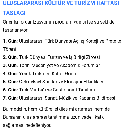
ULUSLARARASI KÜLTÜR VE TURİZM HAFTASI
TASLAĞI
Önerilen organizasyonun program yapısı ise şu şekilde
tasarlanıyor:
1. Gün:
Uluslararası Türk Dünyası Açılış Korteji ve Protokol
Töreni
2. Gün:
Türk Dünyası Turizm ve İş Birliği Zirvesi
3. Gün:
Tarih, Medeniyet ve Akademik Forumlar
4. Gün:
Yörük-Türkmen Kültür Günü
5. Gün:
Geleneksel Sporlar ve Etnospor Etkinlikleri
6. Gün:
Türk Mutfağı ve Gastronomi Tanıtımı
7. Gün:
Uluslararası Sanat, Müzik ve Kapanış Bildirgesi
Bu modelin, hem kültürel etkileşimi artırması hem de
Bursa’nın uluslararası tanıtımına uzun vadeli katkı
sağlaması hedefleniyor.