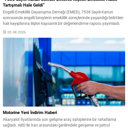
Tartışmalı Hale Geldi”
Engelli Emeklilik Dayanışma Derneği (EMED), 7538 Sayılı Kanun
sonrasında engelli bireylerin emeklilik süreçlerinde yaşandığı belirtilen
hak kayıplarına ilişkin kapsamlı bir değerlendirme raporu yayımladı.
Haziran 2026 tarihli “7538 Sayılı Kanun Sonrası Engelli Emekliliğinde
02.08.2026
Ortaya Çıkan Hak Kayıplarına İlişkin İstatistiksel Değerlendirme ve
Katılımcı Beyanları Raporu” başlıklı çalışmada, yasa değişikliğinin
uygulamadaki etkileri anket...
Motorine Yeni İndirim Haberi
Akaryakıt fiyatlarında son gelişme araç sahiplerine bir rahatlama
sağladı. ABD ile İran arasındaki gerilimdeki gevşeme ve petrol