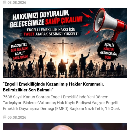
03.08.2026
geliştirdiği yeni nesil platformla Türkiye’de ulaşım alışkanlıklarına...
“Engelli Emekliliğinde Kazanılmış Haklar Korunmalı,
Belirsizlikler Son Bulmalı”
7538 Sayılı Kanun Sonrası Engelli Emekliliğinde Yeni Dönem
Tartışılıyor: Binlerce Vatandaş Hak Kaybı Endişesi Yaşıyor Engelli
Emeklilik Dayanışma Derneği (EMED) Başkanı Nazlı Tetik, 15 Ocak
2025 tarihinde yürürlüğe giren 7538 sayılı Sosyal Sigortalar ve Genel
05.08.2026
Sağlık Sigortası Kanunu’nda Değişiklik Yapılmasına Dair Kanun’un
ardından engelli emekliliği sisteminde yaşanan değişikliklerin binlerce