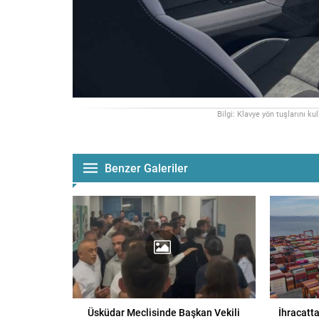
Bilgi: Klavye yön tuşlarını ku
Benzer Galeriler
Üsküdar Meclisinde Başkan Vekili
İhracatta