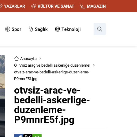
YAZARLAR
KÜLTÜR VE SANAT
MAGAZİN
Spor
Sağlık
Teknoloji
Anasayfa
ÖTV'siz araç ve bedelli askerliğe düzenleme!
otvsiz-arac-ve-bedelli-askerlige-duzenleme-
P9mnrE5f.jpg
otvsiz-arac-ve-
bedelli-askerlige-
duzenleme-
P9mnrE5f.jpg