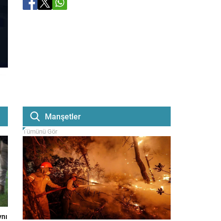
Manşetler
Tümünü Gör
ynı