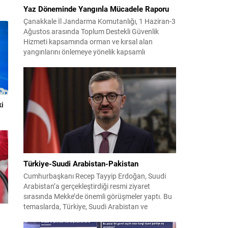
Yaz Döneminde Yangınla Mücadele Raporu
Çanakkale İl Jandarma Komutanlığı, 1 Haziran-3
Ağustos arasında Toplum Destekli Güvenlik
Hizmeti kapsamında orman ve kırsal alan
yangınlarını önlemeye yönelik kapsamlı
bilgilendirme çalışmaları yürüttü. On iki ilçede
görev yapan 178 tim ve 742 personel, sahada
aktif olarak halkı bilinçlendirdi ve denetim
faaliyetleri gerçekleştirdi. Faaliyetler esnasında
bin 315 biçerdöver ve balya...
ki
Türkiye-Suudi Arabistan-Pakistan
Cumhurbaşkanı Recep Tayyip Erdoğan, Suudi
Arabistan’a gerçekleştirdiği resmi ziyaret
sırasında Mekke’de önemli görüşmeler yaptı. Bu
temaslarda, Türkiye, Suudi Arabistan ve
Pakistan arasında savunma alanında yeni bir iş
birliği çerçevesi oluşturuldu. Ziyaretin en somut