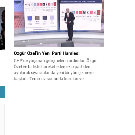
çıktısı, üç ülkenin imza attığı Mekke Ortak
Savunma Anlaşması oldu. Anlaşma; ortak
güvenlik yaklaşımıyla bölgesel barış, istikrar...
Özgür Özel’in Yeni Parti Hamlesi
CHP’de yaşanan gelişmelerin ardından Özgür
Özel ve birlikte hareket eden ekip partiden
ayrılarak siyasi alanda yeni bir yön çizmeye
başladı. Temmuz sonunda kurulan ve
kamuoyunda “Yeni Parti” olarak anılan oluşum,
kısa sürede muhalif medyanın gündemine girdi.
Kuruluşun hemen ardından bazı anket sonuçları
kamuoyuna yansıyınca, partinin tabanda karşılık
bulduğu iddiaları gündemi...