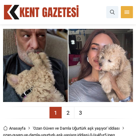
1
2
3
Anasayfa
'Ozan Güven ve Damla Uğurtürk aşk yaşıyor' iddiası
ozan-guven-ve-damla-ugurturk-ask-yasiyor-iddiasi-0-Iiu4fur5.jpeg