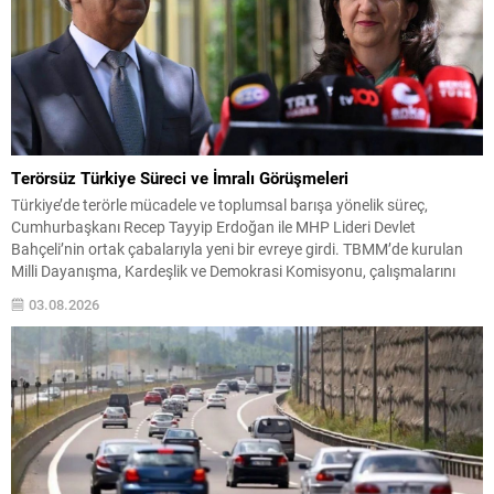
Terörsüz Türkiye Süreci ve İmralı Görüşmeleri
Türkiye’de terörle mücadele ve toplumsal barışa yönelik süreç,
Cumhurbaşkanı Recep Tayyip Erdoğan ile MHP Lideri Devlet
Bahçeli’nin ortak çabalarıyla yeni bir evreye girdi. TBMM’de kurulan
Milli Dayanışma, Kardeşlik ve Demokrasi Komisyonu, çalışmalarını
tamamlayarak ortak raporunu yayımladı; komisyonun öngördüğü
03.08.2026
çerçeve yasa, Meclis tatile girmeden yasalaştırılmak üzere
hızlandırılıyor. Hazırlıkların devam ettiği süreçte,...