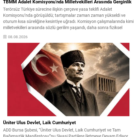
TBMM Adalet Komisyonu’nda Milletvekilleri Arasında Gerginlik
Terörsüz Türkiye sürecine ilişkin çerçeve yasa teklifi Adalet
Komisyonu’nda görüşüldü; tartışmalar zaman zaman yükseldi ve
oturum kısa süreliğine kesintiye uğradı. Komisyon çalışmalarında kimi
milletvekilleri arasında sözlü gerilim yaşandı, daha sonra fiziksel
arbede çıktı. Görüşme sırasında İyi Parti ile MHP milletvekilleri
08.08.2026
arasında söz düellosu başladı; taraflar birbirlerini sert ifadelerle
eleştirdi. Tartışma...
Üniter Ulus Devlet, Laik Cumhuriyet
ADD Bursa Şubesi, “Üniter Ulus Devlet, Laik Cumhuriyet ve Tam
Bağımsızlık Manifestosu”nu Siyasi Partilere İletmeye Devam Ediyor