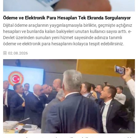
Ödeme ve Elektronik Para Hesapları Tek Ekranda Sorgulanıyor
Dijital ödeme araçlarının yaygınlaşmasıyla birlikte, geçmişte açtığınız
hesapları ve bunlarda kalan bakiyeleri unutan kullanıcı sayısı arttı. e-
Devlet üzerinden sunulan yeni hizmet sayesinde adınıza tanımlı
ödeme ve elektronik para hesaplarını kolayca tespit edebilirsiniz.
Sistem, farklı uygulamalarda yer alan bakiye ve hesap durumlarını tek
02.08.2026
bir listede gösterir; böylece tek tek uygulamalara giriş...