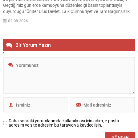
Geçtiğimiz günlerde kamuoyuna düzenlediği basın toplantısıyla
duyurduğu “Üniter Ulus Devlet, Laik Cumhuriyet ve Tam Bağımsızlık
Manifestosu”nu, TBMM gündemine getirileceği ifade edilen çerçeve
02.08.2026
yasa çalışmaları öncesinde yeniden kamuoyunun dikkatine sunan
Atatürkçü Düşünce Derneği (ADD)...
Bir Yorum Yazın
Daha sonraki yorumlarımda kullanılması için adım, e-posta
adresim ve site adresim bu tarayıcıya kaydedilsin.