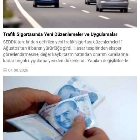
Trafik Sigortasında Yeni Düzenlemeler ve Uygulamalar
SEDDK tarafından getirilen yeni trafik sigortası düzenlemeleri 1
Ağustos’tan itibaren yürürlüğe girdi. Hasar tespitinden eksper
görevlendirmesine, değer kaybı tazminatından onarım kurallarına
kadar birçok uygulama yeniden düzenlendi. Yapılan değişikliklerle
amaç, süreçlerde şeffaflık, tarafsızlık ve standartlaşma sağlamak.
04.08.2026
Özellikle ekspertiz uygulamaları ve hasar bildirim mekanizmalarında
merkezi sistemlerin kullanımı öne çıkıyor. Akıllı Eksper Ataması...