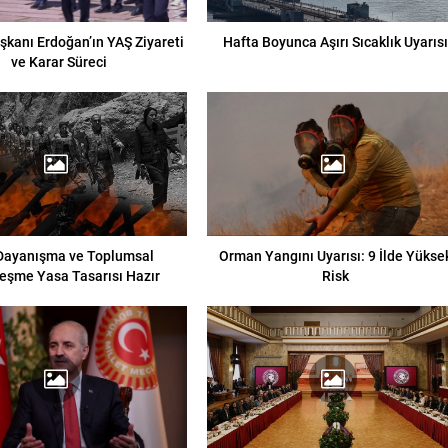
kanı Erdoğan’ın YAŞ Ziyareti
Hafta Boyunca Aşırı Sıcaklık Uyarıs
ve Karar Süreci
 Dayanışma ve Toplumsal
Orman Yangını Uyarısı: 9 İlde Yükse
eşme Yasa Tasarısı Hazır
Risk