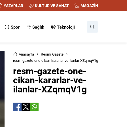
YAZARLAR
KÜLTÜR VE SANAT
MAGAZİN
Spor
Sağlık
Teknoloji
Anasayfa
Resmî Gazete
resm-gazete-one-cikan-kararlar-ve-ilanlar-XZqmqV1g
resm-gazete-one-
cikan-kararlar-ve-
ilanlar-XZqmqV1g