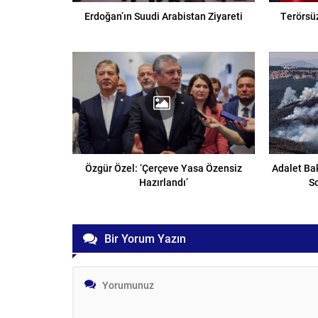
Erdoğan’ın Suudi Arabistan Ziyareti
Terörsüz
Özgür Özel: ‘Çerçeve Yasa Özensiz
Adalet Ba
Hazırlandı’
S
Bir Yorum Yazın