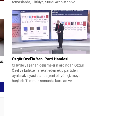
temaslarda, Türkiye, Suudi Arabistan ve
Pakistan arasında savunma alanında yeni bir iş
birliği çerçevesi oluşturuldu. Ziyaretin en somut
çıktısı, üç ülkenin imza attığı Mekke Ortak
Savunma Anlaşması oldu. Anlaşma; ortak
güvenlik yaklaşımıyla bölgesel barış, istikrar...
Özgür Özel’in Yeni Parti Hamlesi
nuç
CHP’de yaşanan gelişmelerin ardından Özgür
Özel ve birlikte hareket eden ekip partiden
ayrılarak siyasi alanda yeni bir yön çizmeye
başladı. Temmuz sonunda kurulan ve
kamuoyunda “Yeni Parti” olarak anılan oluşum,
kısa sürede muhalif medyanın gündemine girdi.
Kuruluşun hemen ardından bazı anket sonuçları
kamuoyuna yansıyınca, partinin tabanda karşılık
bulduğu iddiaları gündemi...