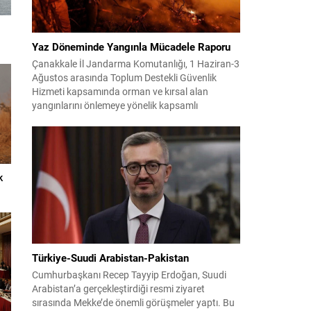
ı
Yaz Döneminde Yangınla Mücadele Raporu
Çanakkale İl Jandarma Komutanlığı, 1 Haziran-3
Ağustos arasında Toplum Destekli Güvenlik
Hizmeti kapsamında orman ve kırsal alan
yangınlarını önlemeye yönelik kapsamlı
bilgilendirme çalışmaları yürüttü. On iki ilçede
görev yapan 178 tim ve 742 personel, sahada
aktif olarak halkı bilinçlendirdi ve denetim
faaliyetleri gerçekleştirdi. Faaliyetler esnasında
bin 315 biçerdöver ve balya...
k
Türkiye-Suudi Arabistan-Pakistan
Cumhurbaşkanı Recep Tayyip Erdoğan, Suudi
Arabistan’a gerçekleştirdiği resmi ziyaret
sırasında Mekke’de önemli görüşmeler yaptı. Bu